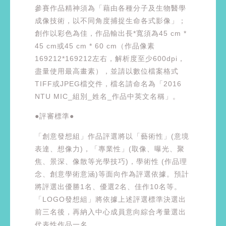
參賽作品精神須為「藉由各種分子及生物醫學
成像技術，以不同角度捕捉生命各式影像」；
創作以彩色為佳，作品輸出長*寬須為45 cm *
45 cm或45 cm * 60 cm（作品像素
169212*169212左右，解析度至少600dpi，
盡量使用最高畫素），並請以數位檔案格式
TIFF或JPEG檔交件，檔名請命名為「2016
NTU MIC_組別_姓名_作品中英文名稱」。
●評審標準●
「創意發想組」作品評選將以「藝術性」(意境
表達、想像力)，「專業性」(取像、曝光、聚
焦、景深、像散等光學技巧)，學術性 (作品理
念、創意學術意涵)等面向作為評選依據。預計
將評選出優勝1名、優選2名、佳作10名等。
「LOGO發想組」將依據上述評選標準決選出
前三名後，再納入中心成員意向綜合考量選出
代表性作品一名。