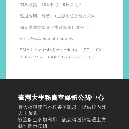
開幕頒獎 105年4月29日星期五
巡迴展期 待定 ●主辦單位聯絡方式●
國立臺灣大學分子生醫影像研究中心
http://www.mic.ntu.edu.tw
EMAIL：ntumic@ntu.edu.tw TEL：02-
3366-1496 FAX：02-3366-1518
臺灣大學秘書室媒體公關中心
臺大校訊發布本校各項訊息，提供校內外
人士參閱
歡迎師生多加利用，訊息傳送請點選上方
郵件圖示按鈕