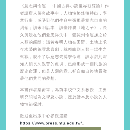
《意志與命運──中國古典小說世界觀綜論》作
者讀唐人傳奇故事中，人物性格鋒稜特出，率
意行事，感受到他們生命中張揚著意志自由的
渴念；讀宋明話本、讀臺靜農《地之子》，長
久沉浸在他們憂患得失中，體認到命運加之於
人類的嚴酷；讀黃春明人物在田野、土地上求
存求榮的荒謬悲喜劇，就領略到人類一場生之
奮戰，脫不了以意志去搏擊命運；讀水滸則深
知人類長久艱苦的處境，已經形成一個民族的
歷史命運，但是人類的意志卻自如自終地貫澈
著他們共同的夢想。
本書作者樂蘅軍，為前本校中文系教授，主要
研究領域為文學及小說，擅於話本及小說的人
物情節探討。
歡迎至出版中心參觀選購：
https://www.press.ntu.edu.tw/
。