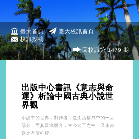
臺大首頁
臺大校訊首頁
校訊投稿
回校訊第 1479 期
出版中心書訊《意志與命
運》析論中國古典小說世
界觀
小說中的世界，對作者，是生活構成中的一大
部分，而其眾流競奔，古今迭至之中，又未嘗
對之有所軒輊。