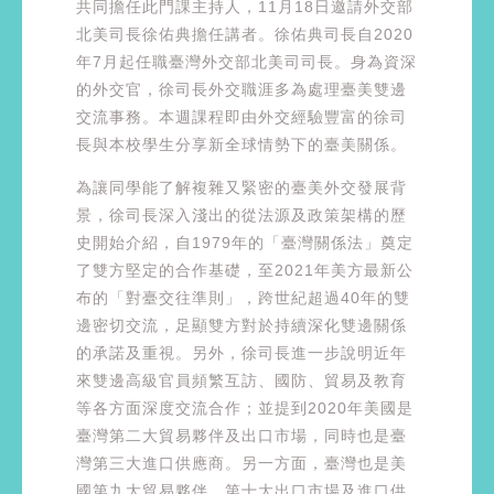
共同擔任此門課主持人，11月18日邀請外交部
北美司長徐佑典擔任講者。徐佑典司長自2020
年7月起任職臺灣外交部北美司司長。身為資深
的外交官，徐司長外交職涯多為處理臺美雙邊
交流事務。本週課程即由外交經驗豐富的徐司
長與本校學生分享新全球情勢下的臺美關係。
為讓同學能了解複雜又緊密的臺美外交發展背
景，徐司長深入淺出的從法源及政策架構的歷
史開始介紹，自1979年的「臺灣關係法」奠定
了雙方堅定的合作基礎，至2021年美方最新公
布的「對臺交往準則」，跨世紀超過40年的雙
邊密切交流，足顯雙方對於持續深化雙邊關係
的承諾及重視。另外，徐司長進一步說明近年
來雙邊高級官員頻繁互訪、國防、貿易及教育
等各方面深度交流合作；並提到2020年美國是
臺灣第二大貿易夥伴及出口市場，同時也是臺
灣第三大進口供應商。另一方面，臺灣也是美
國第九大貿易夥伴、第十大出口市場及進口供