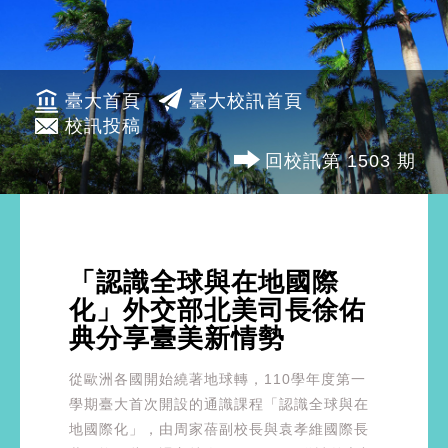
臺大首頁
臺大校訊首頁
校訊投稿
回校訊第 1503 期
「認識全球與在地國際
化」外交部北美司長徐佑
典分享臺美新情勢
從歐洲各國開始繞著地球轉，110學年度第一
學期臺大首次開設的通識課程「認識全球與在
地國際化」，由周家蓓副校長與袁孝維國際長