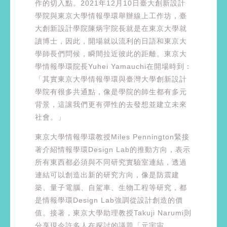
作的切入點。2021年12月10日臺大創新設計
學院與東京大學情報學環舉辦線上工作坊，臺
大創新設計學院陳炳宇院長就是在東京大學就
讀博士，因此，開場就以流利的日語和東京大
學師長們問候，瞬間拉近彼此的距離。東京大
學情報學環院長Yuhei Yamauchi在開場時到：
「其實東京大學情報學環與臺灣大學創新設計
學院有很多共通點，像是學院的師生都有多元
背景，這讓我們更有彈性的去發想並建立未來
社會。」
東京大學情報學環教授Miles Pennington緊接
著介紹情報學環Design Lab的推動方向，表示
所有東西都必須與不同研究實驗室連結，透過
連結可以創造出新的研究方向，像是防震建
築、量子電腦、自駕車、生物工程等研究，都
是情報學環Design Lab強調從設計創造的價
值。接著，東京大學助理教授Takuji Narumi則
分享現今許多人在探討的議題「元宇宙