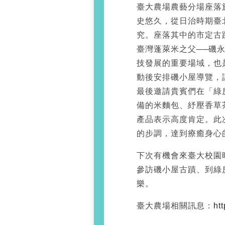
臺大農場農藝分場座落
史悠久，從日治時期臺
究。座落其中的市定古
臺灣蓬萊米之父──磯
技發展的重要場域，也
動後安排磯小屋導覽，
最後邀請貴賓們在「綠
備的米麵包、紓壓香草
產品表示高度肯定。此
的步調，達到療癒身心
下次有機會來臺大校園
參訪磯小屋古蹟、到綠
樂。
臺大農場相關訊息：
ht