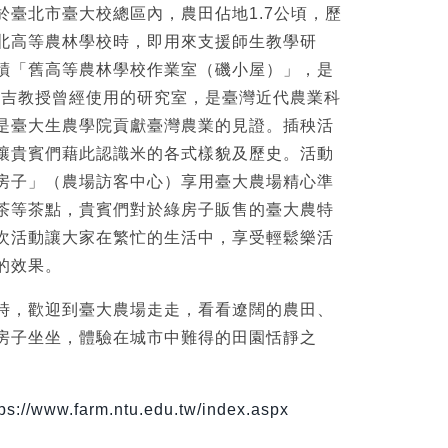
於臺北市臺大校總區內，農田佔地1.7公頃，歷
北高等農林學校時，即用來支援師生教學研
蹟「舊高等農林學校作業室（磯小屋）」，是
永吉教授曾經使用的研究室，是臺灣近代農業科
是臺大生農學院貢獻臺灣農業的見證。插秧活
讓貴賓們藉此認識米的各式樣貌及歷史。活動
房子」（農場訪客中心）享用臺大農場精心準
茶等茶點，貴賓們對於綠房子販售的臺大農特
次活動讓大家在繁忙的生活中，享受輕鬆樂活
的效果。
時，歡迎到臺大農場走走，看看遼闊的農田、
房子坐坐，體驗在城市中難得的田園恬靜之
tps://www.farm.ntu.edu.tw/index.aspx