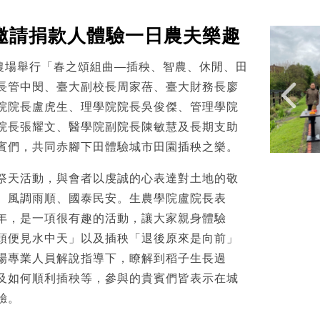
邀請捐款人體驗一日農夫樂趣
大農場舉行「春之頌組曲—插秧、智農、休閒、田
長管中閔、臺大副校長周家蓓、臺大財務長廖
院院長盧虎生、理學院院長吳俊傑、管理學院
院長張耀文、醫學院副院長陳敏慧及長期支助
賓們，共同赤腳下田體驗城市田園插秧之樂。
祭天活動，與會者以虔誠的心表達對土地的敬
、風調雨順、國泰民安。生農學院盧院長表
年，是一項很有趣的活動，讓大家親身體驗
頭便見水中天」以及插秧「退後原來是向前」
場專業人員解說指導下，瞭解到稻子生長過
及如何順利插秧等，參與的貴賓們皆表示在城
驗。