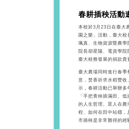
春耕插秧活動
本校於3月23日在臺
園之樂」活動，臺大校
珮真、生物資源暨農學
院長胡星陽、電資學院
臺大校務發展的捐款貴
臺大農場同時進行春季
意，焚香祈求水稻豐收
示，春耕活動已舉辦多
「手把青秧插滿田、低
的人生哲理。眾人在農
程、如何在田中站穩，
市插秧是非常難得的經