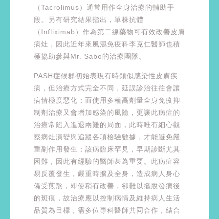
（Tacrolimus）通常用作全身治療的輔助手
段。另有研究結果指出，單株抗體
（Infliximab）作為第二線藥物可有效改善皮膚
病灶，因此近年來風濕免疫科李克仁醫師也積
極協助參與Mr. Sabo的治療團隊。
PASH症候群初始表現有時類似感染性皮膚疾
病，但治療方式完全不同，延誤診治往往會讓
病情極度惡化；而使用多種高劑量全身免疫抑
制劑治療又會增加感染的風險，更讓此病症的
治療常陷入進退兩難的局面，此時唯有細心觀
察病灶演變與追蹤各項檢驗數據，才能避免嚴
重副作用發生；該病臨床罕見，早期診斷尤其
困難，因此有經驗的醫師甚為重要。此病症容
易反覆發生，嚴重時擴及全身，造成病人身心
備受煎熬，即使稍有改善，卻難以擺脫發病後
的斑痕，故治療應以控制病情及維持病人生活
品質為目標，需多位專科醫師共同合作，結合