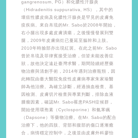
gangrenosum, PG）和化膿性汗腺炎
（Hidradenitis suppurativa, HS），其中的
壞疽性膿皮病及化膿性汗腺炎是罕見的皮膚免
疫疾病。來自帛琉的Mr. Sabo於2008年開始，
右小腿出現多處皮膚潰瘍，之後慢慢發展到雙
腿，2009年皮膚病灶已蔓延至軀幹和上肢。
2010年時臉部亦出現紅斑。在此之前Mr. Sabo
曾於帛琉及菲律賓接受治療，但皆未能改善症
狀，故他決定遠赴臺灣求醫，期間陸續經歷藥
物治療與清創手術，2014年遇到治療瓶頸，因
此轉院由臺大醫院免疫性皮膚病專家朱家瑜醫
師為他治療。為確立診斷，經過抽血檢查、基
因檢測、皮膚切片檢查與專業判斷，排除血液
腫瘤因素，確認Mr. Sabo罹患PASH症候群，
開始使用環孢素（Cyclosporine）和氨苯碸
（Dapsone）等藥物治療。在Mr. Sabo的配合
治療下，他的四肢、背部和腹部的傷口逐漸癒
合，病情穩定控制中，之後並由皮膚外科廖怡