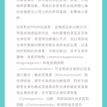
物和影響容貌，導致許多患者對自我身體心像
的改變產生心理上的自卑與退縮，影響身心甚
鉅。
目前對於PASH症候群，並無固定的治療方式，
而是依病患臨床症狀、病灶嚴重程度及是否有
合併症等，來選擇治療傷口方式，並以局部或
全身性藥物治療來抑制全身的免疫反應，以達
到控制病灶的發展，但無法根治。其中全身性
藥物，免疫抑制劑（Immunosuppressive
drugs/agents）和免疫調節劑
（Immunomodulator）可改善炎症過程以促進
傷口癒合；糖皮質激素（Glucocorticoid）因
作用快速，通常作為初始治療使用，對於不能
耐受全身性糖皮質激素或對全身性糖皮質激素
無反應的患者，亦可嘗試全身性環孢素
（Cyclosporine）治療。局部或病灶內皮質類
固醇（Corticosteroids）和局部他克莫司