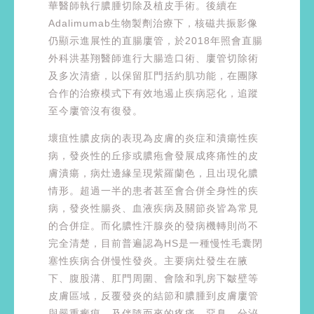
華醫師執行膿腫切除及植皮手術。後續在
Adalimumab生物製劑治療下，核磁共振影像
仍顯示進展性的直腸廔管，於2018年照會直腸
外科洪基翔醫師進行大腸造口術、廔管切除術
及多次清瘡，以保留肛門括約肌功能，在團隊
合作的治療模式下有效地遏止疾病惡化，追蹤
至今廔管沒有復發。
壞疽性膿皮病的表現為皮膚的炎症和潰瘍性疾
病，發炎性的丘疹或膿疱會發展成疼痛性的皮
膚潰瘍，病灶邊緣呈現紫羅蘭色，且出現化膿
情形。超過一半的患者甚至會合併全身性的疾
病，發炎性腸炎、血液疾病及關節炎皆為常見
的合併症。而化膿性汗腺炎的發病機轉則尚不
完全清楚，目前普遍認為HS是一種慢性毛囊閉
塞性疾病合併慢性發炎。主要病灶發生在腋
下、腹股溝、肛門周圍、會陰和乳房下皺壁等
皮膚區域，反覆發炎的結節和膿腫到皮膚廔管
與嚴重瘢痕，及伴隨而來的疼痛、惡臭、分泌