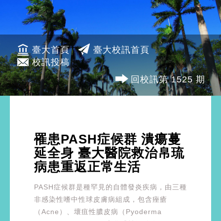
臺大首頁
臺大校訊首頁
校訊投稿
回校訊第 1525 期
罹患PASH症候群 潰瘍蔓
延全身 臺大醫院救治帛琉
病患重返正常生活
PASH症候群是種罕見的自體發炎疾病，由三種
非感染性嗜中性球皮膚病組成，包含痤瘡
（Acne）、壞疽性膿皮病（Pyoderma