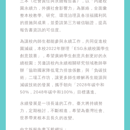
三本《社會責任與永續報告書》，以「內建校
園永續力，外擴社會影響力」為脈絡，全面彙
整本校教學、研究、環境治理及各項福國利民
的措施與成果，並委請第三方確信驗證，提高
報告書資訊的可信度。
為讓校內師生都能參與永續工作，共同促進校
園減碳，本校2022年辦理「ESG永續校園學生
創意競賽」，希望廣納學生創意共創更好的永
續校園；另邀請校內永續相關研究領域教師舉
辦「協助國家降低電力排放係數」與「負碳技
術」二場工作坊，讓更多師生瞭解再生能源與
減碳技術的發展，攜手朝向「2028年碳中和
50%，2048年碳中和100%」目標邁進。
永續發展是一項長遠的工作。臺大將持續努
力，定期檢討，不斷精進，希望為臺灣社會、
世界帶來根本且長久的改變。
中文版報告書下載網址：