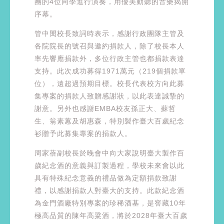
團的4位同學進行演奏，用優美動聽的音樂揭開
序幕。
管中閔校長致詞時表示，感謝行政團隊主管及
各院院長的號召與邀約捐款人，除了校長本人
率先響應捐款外，多位行政主管也都捐款表達
支持。此次成功募得1971萬元（219個捐款單
位），遠超過預期目標。校長代表校方向此募
集專案的捐款人致贈感謝狀，以此表達誠摯的
謝意。另外也感謝EMBA校友孫正大、蘇哲
生、翁素蕙及胡惠森，特別製作臺大百歲紀念
衫贈予此募集專案的捐款人。
周家蓓副校長於晚會中向大家說明臺大製作百
歲紀念酒的意義與訂製過程，學校未來會以此
具有特殊紀念意義的禮品做為定額捐款致謝
禮，以感謝捐款人對臺大的支持。此款紀念酒
為金門酒廠特別專案的珍稀酒基，是窖藏10年
極高品質的陳年高粱酒，將於2028年臺大百歲