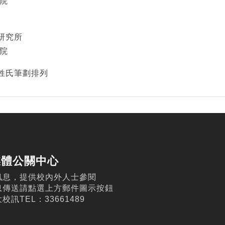
院
研究所
院
姓氏筆劃排列
媒體公關中心
訊息，提供校內外人士參閱
息傳送請點選上方郵件圖示按鈕
訊TEL：33661489