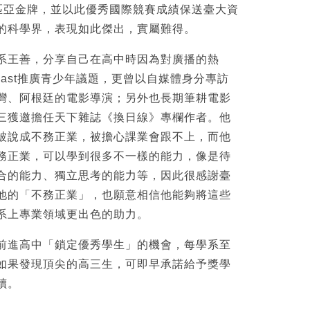
林匹亞金牌，並以此優秀國際競賽成績保送臺大資
的科學界，表現如此傑出，實屬難得。
系王善，分享自己在高中時因為對廣播的熱
cast推廣青少年議題，更曾以自媒體身分專訪
灣、阿根廷的電影導演；另外也長期筆耕電影
三獲邀擔任天下雜誌《換日線》專欄作者。他
被說成不務正業，被擔心課業會跟不上，而他
務正業，可以學到很多不一樣的能力，像是待
合的能力、獨立思考的能力等，因此很感謝臺
他的「不務正業」，也願意相信他能夠將這些
系上專業領域更出色的助力。
前進高中「鎖定優秀學生」的機會，每學系至
如果發現頂尖的高三生，可即早承諾給予獎學
讀。