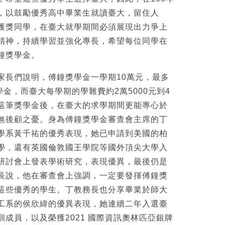
，以鼓勵優秀高中畢業生就讀臺大，留住人
獲獎同學，在臺大就學期間必須展現出力爭上
精神，持續學習並強化專長，希望每位同學在
鐘獎學金。
家長們說明，傅鐘獎學金一學期10萬元，最多
學金，而臺大每學期的學雜費約2萬5000元到4
這筆獎學金後，在臺大的求學期間更能專心於
無後顧之憂。身為傅鐘獎學金審查會主席的丁
學系黃千祐的優秀表現，她已申請到美國的柏
學，還有英國倫敦國王學院等國外頂尖大學入
研討會上發表學術研究，表現優異，最後仍是
長說，他在審查會上強調，一定要發揮傅鐘獎
這些優秀的學生。丁教務長也分享畢業於師大
工系的侯欣緯的優異表現，她連續二年入選臺
成員，以及榮獲2021 國際資訊奧林匹亞銀牌