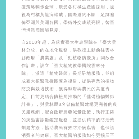
疫策略獨步全球，廣受各柑橘生產國採用，被
視為柑橘黃龍病權威，國際邀約不斷，足跡遍
佈亞洲與美洲各國，學術外交成績亮眼，替臺
灣增添國際能見度。
自2018年起，為落實臺大生農學院在「臺大雲
林分校」的在地化服務，洪教授主動前往雲林
縣政府「農業處」及「動植物防疫所」開啟合
作計畫，設立「臺大植物教學醫院雲林分
院」，派遣「植物醫師」長期駐地服務，並組
成臺大植醫教授團隊為後盾，提供專業的植物
防疫與栽培技術，獲得縣府與農民的高度肯
定。目前更結合防檢局推動的「儲備植物醫師
計畫」，與雲林縣8名儲備植醫建構更完善的農
民服務網，配合政府農藥減量政策，執行正確
的病蟲害診斷鑑定服務，並提供精準的防治藥
劑處方簽，協助農民有效防治病蟲害，也保護
消費者的健康。臺大植醫的服務如今更擴展至