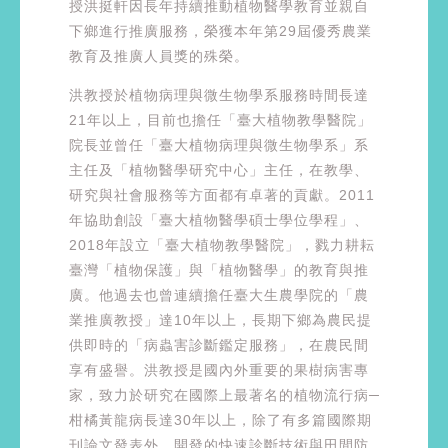
授洪挺軒因長年持續推動植物醫學教育並親自
下鄉進行推廣服務，榮獲本年第29屆優秀農業
教育及推廣人員獎的殊榮。
洪教授於植物病理與微生物學系服務時間長達
21年以上，目前也擔任「臺大植物教學醫院」
院長並曾任「臺大植物病理與微生物學系」系
主任及「植物醫學研究中心」主任，在教學、
研究與社會服務等方面都有卓著的貢獻。2011
年協助創設「臺大植物醫學碩士學位學程」、
2018年設立「臺大植物教學醫院」，戮力耕耘
臺灣「植物保護」與「植物醫學」的教育與推
廣。他過去也曾連續擔任臺大生農學院的「農
業推廣教授」達10年以上，長期下鄉為農民提
供即時的「病蟲害診斷鑑定服務」，在農民間
享有盛譽。洪教授是國內外重要的果樹病害專
家，致力於研究在國際上最著名的植物流行病─
柑橘黃龍病長達30年以上，除了有多篇國際期
刊論文發表外，開發的快速診斷技術與田間防