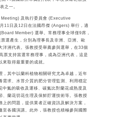
代表之一。
Meeting) 及執行委員會 (Executive
議8月11日及12日在法國昂傑 (Angers) 舉行，適
oard Member) 選舉。常務理事全球僅9席，
表票選產生，分別為理事長及非洲、亞洲、歐
大洋洲代表。張教授受舉薦參與選舉，在33個
的高票支持當選常務理事，成為亞洲代表，這是
以來取得最重要的成就。
理，其中以蘭科植物相關研究尤為卓越，近年
養需求、水苔介質的肥分管理監測、利用穩定
蘭花中氮的吸收及運移、碳氮比對蘭花成熟度及
節、蘭花切花生理及保鮮貯運技術等。張教授
務上的問題，提供業者正確資訊及解決方案，
邀至各國演講。此外，張教授也積極參與國際