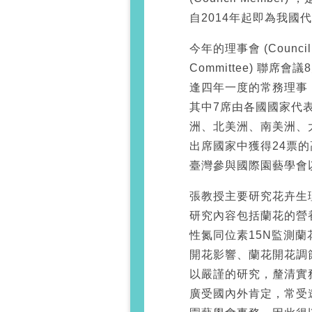
自2014年起即為我國
今年的理事會 (Council 
Committee) 聯席會
逢四年一度的常務理事 (B
其中7席由各國國家代
洲、北美洲、南美洲、
出席國家中獲得24票
臺灣參與國際園藝學會
張教授主要研究花卉生
研究內容包括蘭花的營
性氮同位素15N監測
開花影響、蘭花開花調
以嚴謹的研究，釐清實
廣受國內外肯定，常受