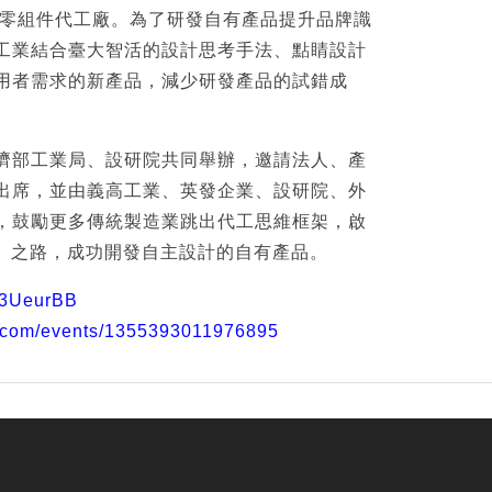
的零組件代工廠。為了研發自有產品提升品牌識
工業結合臺大智活的設計思考手法、點睛設計
用者需求的新產品，減少研發產品的試錯成
濟部工業局、設研院共同舉辦，邀請法人、產
出席，並由義高工業、英發企業、設研院、外
，鼓勵更多傳統製造業跳出代工思維框架，啟
+」之路，成功開發自主設計的自有產品。
ly/3UeurBB
k.com/events/1355393011976895