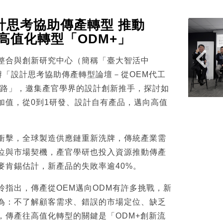
計思考協助傳產轉型 推動
高值化轉型「ODM+」
整合與創新研究中心（簡稱「臺大智活中
舉辦「設計思考協助傳產轉型論壇－從OEM代工
之路」，邀集產官學界的設計創新推手，探討如
加值，從0到1研發、設計自有產品，邁向高值
衝擊，全球製造供應鏈重新洗牌，傳統產業需
位與市場契機，產官學研也投入資源推動傳產
麥肯錫估計，新產品的失敗率逾40%。
玲指出，傳產從OEM邁向ODM有許多挑戰，新
為：不了解顧客需求、錯誤的市場定位、缺乏
，傳產往高值化轉型的關鍵是「ODM+創新流