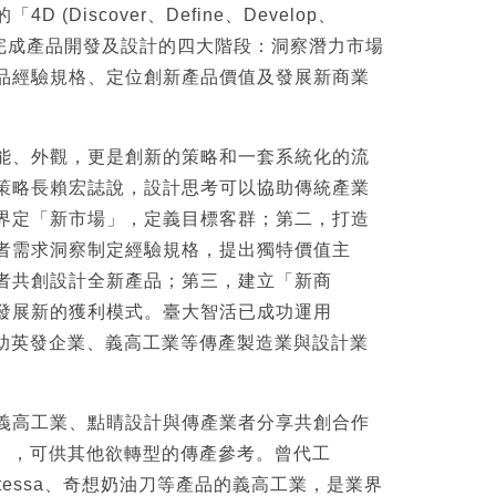
 (Discover、Define、Develop、
手法，完成產品開發及設計的四大階段：洞察潛力市場
品經驗規格、定位創新產品價值及發展新商業
能、外觀，更是創新的策略和一套系統化的流
策略長賴宏誌說，設計思考可以協助傳統產業
界定「新市場」，定義目標客群；第二，打造
者需求洞察制定經驗規格，提出獨特價值主
者共創設計全新產品；第三，建立「新商
發展新的獲利模式。臺大智活已成功運用
協助英發企業、義高工業等傳產製造業與設計業
義高工業、點睛設計與傳產業者分享共創合作
程」，可供其他欲轉型的傳產參考。曾代工
ntessa、奇想奶油刀等產品的義高工業，是業界