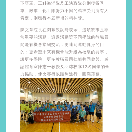
下亞軍。工科海洋隊及工法聯隊分別獲得季
軍、殿軍；化工隊努力不懈的精神受到所有人
肯定，則獲得本屆新增的精神獎。
陳文章院長在閉幕致詞時表示，這項賽事是非
常重要的活動，透過活動讓不同學院的教職員
間能有機會接觸交流，更達到運動健身的目
的；更希望未來有機會能升級為校級的賽事，
讓更多學院、更多教職員同仁能共同參與。感
謝體育室陳志一教授及羽球校隊12名同學的全
力協助，使比賽得以順利進行，圓滿落幕。