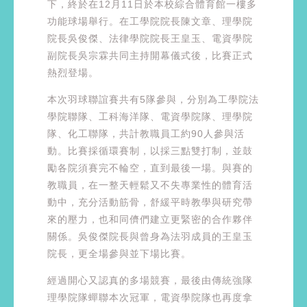
下，終於在12月11日於本校綜合體育館一樓多
功能球場舉行。在工學院院長陳文章、理學院
院長吳俊傑、法律學院院長王皇玉、電資學院
副院長吳宗霖共同主持開幕儀式後，比賽正式
熱烈登場。
本次羽球聯誼賽共有5隊參與，分別為工學院法
學院聯隊、工科海洋隊、電資學院隊、理學院
隊、化工聯隊，共計教職員工約90人參與活
動。比賽採循環賽制，以採三點雙打制，並鼓
勵各院須賽完不輪空，直到最後一場。與賽的
教職員，在一整天輕鬆又不失專業性的體育活
動中，充分活動筋骨，舒緩平時教學與研究帶
來的壓力，也和同儕們建立更緊密的合作夥伴
關係。吳俊傑院長與曾身為法羽成員的王皇玉
院長，更全場參與並下場比賽。
經過開心又認真的多場競賽，最後由傳統強隊
理學院隊蟬聯本次冠軍，電資學院隊也再度拿