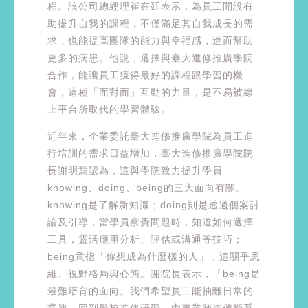
程。該公司總經理崔在延表示，為員工開設有
助提升自我的課程，不僅滿足其自我成長的需
求，也能提高團隊的能力與幸福感，進而幫助
更多的病患。他說，選擇與臺大進修推廣學院
合作，能讓員工獲得最好的課程跟學習的機
會，這種「面對面」互動的力量，是不易被線
上平台所取代的學習體驗。
近年來，企業委託臺大進修推廣學院為員工進
行培訓的需求日益增加，臺大進修推廣學院院
長謝明慧認為，這與學院致力提升學員
knowing、doing、being的三大面向有關。
knowing是了解新知識；doing則是透過個案討
論及引導，當學員察覺問題時，知道如何選擇
工具，靈活應用分析、評估或溝通等技巧；
being意指「你想成為什麼樣的人」，這關乎思
維、視野格局與心態。謝院長表示，「being是
最難培育的面向。我們希望員工能抽離日常的
業務，回到學校進修研習，由專業師資傳授系