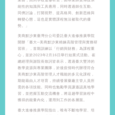
統性的知識與工具應用，同時透過師生互動、
同儕討論，打開視野、提高格局、創新思維與
轉變心態，這也是實體課程無法被取代的優
勢。」
美商默沙東臺灣分公司委託臺大進修推廣學院
開辦「臺大─美商默沙東精鍊高階管理與實務研
習班」，首期訓練以「行銷與財務」為課程重
心，並於2023年2月16日舉行始業式活動。崔
總經理與謝院長致詞皆表示，透過臺大豐沛的
教學資源與專業團隊，於後疫情時代辦理符合
美商默沙東高階管理人才職能的多元化課程，
期能藉由人才培育，持續發展藥廠主管人員所
需的各項技能。同時也勉勵學員謙遜認真地學
習，並把握互動交流機會，將這趟學習旅程中
獲得的能量內化，運用到工作的各層面。
臺大進修推廣學院指出，唯有不斷地學習、培