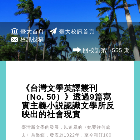
臺大首頁
臺大校訊首頁
校訊投稿
回校訊第 1555 期
《台灣文學英譯叢刊
（No. 50）》透過9篇寫
實主義小説認識文學所反
映出的社會現實
臺灣新文學的發展，以追風的〈她要往何處
去〉為濫觴，發表於1922年，至今剛好100