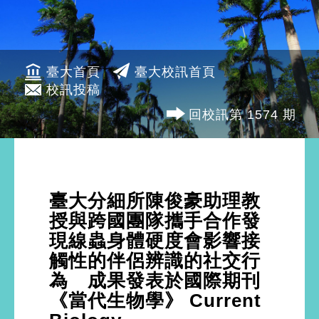
臺大首頁
臺大校訊首頁
校訊投稿
回校訊第 1574 期
臺大分細所陳俊豪助理教
授與跨國團隊攜手合作發
現線蟲身體硬度會影響接
觸性的伴侶辨識的社交行
為 成果發表於國際期刊
《當代生物學》 Current