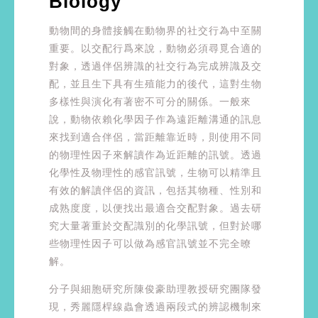
Biology
動物間的身體接觸在動物界的社交行為中至關
重要。以交配行爲來說，動物必須尋覓合適的
對象，透過伴侶辨識的社交行為完成辨識及交
配，並且生下具有生殖能力的後代，這對生物
多樣性與演化有著密不可分的關係。一般來
說，動物依賴化學因子作為遠距離溝通的訊息
來找到適合伴侶，當距離靠近時，則使用不同
的物理性因子來解讀作為近距離的訊號。透過
化學性及物理性的感官訊號，生物可以精準且
有效的解讀伴侶的資訊，包括其物種、性別和
成熟度度，以便找出最適合交配對象。過去研
究大量著重於交配識別的化學訊號，但對於哪
些物理性因子可以做為感官訊號並不完全暸
解。
分子與細胞研究所陳俊豪助理教授研究團隊發
現，秀麗隱桿線蟲會透過兩段式的辨認機制來