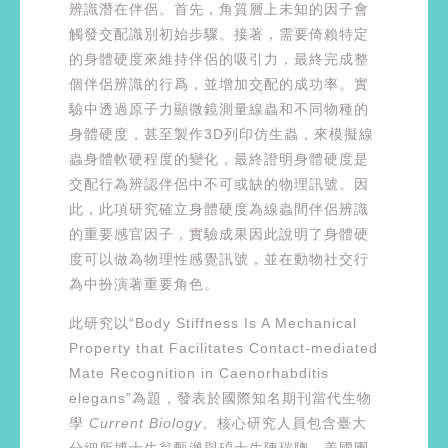
辨識潛在伴侶。首先，角質層上未知的因子會
觸發交配識別初始步驟。接著，需要倚賴特定
的身體硬度來維持伴侶的吸引力，最終完成整
個伴侶辨識的行爲，並增加交配的成功率。實
驗中透過原子力顯微鏡測量線蟲和不同物種的
身體硬度，甚至製作3D列印仿生蟲，來模擬線
蟲身體軟硬程度的變化，最終證明身體硬度是
交配行為辨認伴侶中不可或缺的物理訊號。因
此，此項研究確立身體硬度為線蟲間伴侶辨識
的重要感官因子，實驗成果因此說明了身體硬
度可以做為物理性感覺訊號，並在動物社交行
為中扮演著重要角色。
此研究以“Body Stiffness Is A Mechanical
Property that Facilitates Contact-mediated
Mate Recognition in Caenorhabditis
elegans”為題，發表於國際知名期刊當代生物
學
Current Biology
。核心研究人員包含臺大