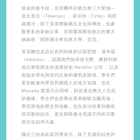
旅途的後半段，見習團拜訪猶太教三大聖城—
提比里亞（Tiberias）、采法特（Tzfat）與耶
路撒冷，除了深度體驗猶太文化與傳統，也參
觀更多的新創企業，並與愛因斯坦創立的臺大
姊妹校「耶路撒冷希伯來大學」交流。
見習團也走訪以色列特殊的社區型態 - 基布茲
（kibbutz），認識他們如何從屯墾、農耕到創
造出舉世聞名的滴灌技術 Netafim 公司 ，以及
面臨全球化與現代社會的優勢及困境。學生們
更在帳篷內學習貝都因人的地方知識，也在
Masada 觀賞日出同時，回首過去猶太人在此
的傷痛。學生們也搭乘吉普車馳騁戈蘭高地，
學習當地的歷史與地貌；也在采法特看到藝術
與宗教的結合，更在耶路撒冷見識不同的宗教
與文化如何共處。
國企三的高佑真同學表示，除了見識到以色列