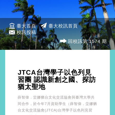
臺大首頁
臺大校訊首頁
校訊投稿
回校訊第 1574 期
JTCA台灣學子以色列見
習團 認識新創之國、探訪
猶太聖地
薛智偉．坣娜猶台文化交流協會與臺灣大學共
同合作，於今年7月資助學生（薛智偉．坣娜猶
台文化交流協會(JTCA)台灣學子以色列見習