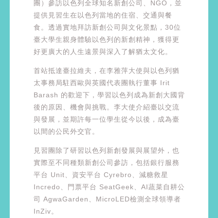
團）參訪以色列全球知名新創公司、NGO，並
提供見習生在以色列當地的住宿、交通與餐
食。透過實地拜訪新創公司與文化景點，30位
臺大學生親身體驗以色列的新創精神，獲得更
好更廣大的人生遠景與深入了解猶太文化。
首站抵達臺拉維夫，在李雅萍大使與以色列猶
太事務局駐西歐與英國代表團執行董事 Irit
Barash 的歡迎下，學習以色列成為新創大國背
後的原因、機會與挑戰。李大使介紹臺以交流
與發展，並期許每一位學生從今以後，成為臺
以間的公民外交官。
見習團除了研習以色列新創發展與展望外，也
實際至不同種類新創公司參訪，包括銀行服務
平台 Unit、資安平台 Cyrebro、減糖救星
Incredo、門票平台 SeatGeek、AI蔬菜自耕公
司 AgwaGarden、MicroLED檢測全球領導者
InZiv。