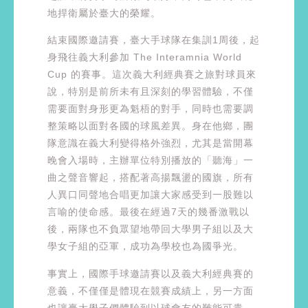
地捍衛屬於臺大的榮耀。
結束國際邀請賽，臺大手球隊在集訓1周後，起
身飛往義大利參加 The Interamnia World
Cup 的賽事。這次義大利經典賽之旅對球員來
說，特別是前所未有且深刻的學習體驗，不僅
需要面對身形更為魁梧的對手，同時也需要調
整策略以面對各國的球風差異。身在他鄉，團
隊意識在義大利變得格外強烈，尤其是當開幕
晚會入場時，主辦單位特別播放的「聽海」一
曲之聲音響起，搭配著高揚飄盪的國旗，所有
人異口同聲地合唱更加讓大家感受到一股難以
言喻的使命感。最後在經過7天的幾番激戰以
後，兩隊也不負眾望地帶回大學男子組以及大
學女子組的亞軍，成功為學校也為國爭光。
事實上，國際手球邀請賽以及義大利經典賽的
意義，不僅僅是體現在競賽成績上，另一方面
也讓臺大學子們體驗到以球會友的難能可貴。