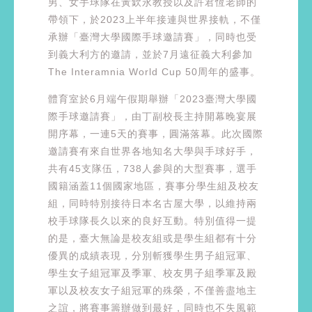
男、女手球隊在黃欽永教授以及許君恆老師的
帶領下，於2023上半年接連與世界接軌，不僅
承辦「臺灣大學國際手球邀請賽」，同時也受
到義大利方的邀請，並於7月遠征義大利參加
The Interamnia World Cup 50周年的盛事。
體育室於6月端午假期舉辦「2023臺灣大學國
際手球邀請賽」，由丁副校長主持開幕晚宴展
開序幕，一連5天的賽事，圓滿落幕。此次國際
邀請賽有來自世界各地知名大學與手球好手，
共有45支隊伍，738人參與的大型賽事，選手
國籍涵蓋11個國家地區，賽事分學生組及校友
組，同時特別接待日本名古屋大學，以維持兩
校手球隊長久以來的良好互動。特別值得一提
的是，臺大無論是校友組或是學生組都有十分
優異的成績表現，分別斬獲學生男子組冠軍、
學生女子組冠軍及季軍、校友男子組季軍及殿
軍以及校友女子組冠軍的殊榮，不僅善盡地主
之誼，將賽事籌辦做到最好，同時也不失風範