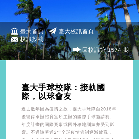
臺大首頁
臺大校訊首頁
校訊投稿
回校訊第 1574 期
臺大手球校隊：接軌國
際，以球會友
過去數年因為疫情之故，臺大手球隊自2018年
後暫停承辦體育室所主辦的國際手球邀請賽、
年度計畫的國際賽事或國外移地訓練亦受到影
響。不過隨著近2年全球疫情管制逐漸放寬，