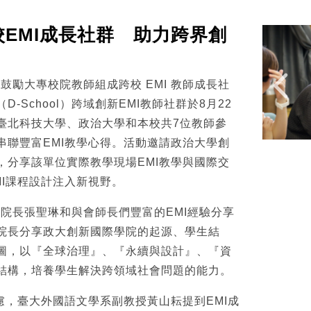
 跨校EMI成長社群 助力跨界創
心鼓勵大專校院教師組成跨校 EMI 教師成長社
-School）跨域創新EMI教師社群於8月22
臺北科技大學、政治大學和本校共7位教師參
串聯豐富EMI教學心得。活動邀請政治大學創
，分享該單位實際教學現場EMI教學與國際交
MI課程設計注入新視野。
ol副院長張聖琳和與會師長們豐富的EMI經驗分享
院長分享政大創新國際學院的起源、學生結
圖，以『全球治理』、『永續與設計』、『資
結構，培養學生解決跨領域社會問題的能力。
慮，臺大外國語文學系副教授黃山耘提到EMI成