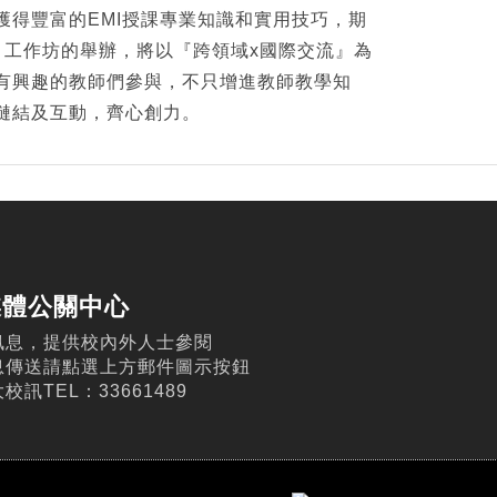
獲得豐富的EMI授課專業知識和實用技巧，期
、工作坊的舉辦，將以『跨領域x國際交流』為
有興趣的教師們參與，不只增進教師教學知
鏈結及互動，齊心創力。
媒體公關中心
訊息，提供校內外人士參閱
息傳送請點選上方郵件圖示按鈕
訊TEL：33661489