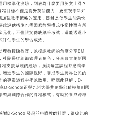
運用標準化測驗，到底為什麼要用英文上課？
I課程目標不僅是提升英語能力，更重視學科知
學應加強教學策略的運用，關鍵是使學生能夠快
藉此評估標準也需因應教學模式多樣性而有所
多元化，不僅限於傳統紙筆考試，還能透過小
式評估學生的學習成效。
助理教授陳盈棻，以授課教師的角度分享EMI
，杜院長從組織管理者角色，分享政大創新國
I課程支援系統的經驗，強調每堂課程都應讓學
，增進學生的國際視野，養成學生跨界公民的
作的專案過程中學以致用。呼應此見解，D-
分享D-School正與九州大學共創學部積極規劃國
學習與國際合作的課程模式，有助於養成跨域
謝D-School發起並串聯教師社群，從彼此的