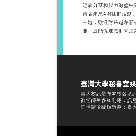
經驗分享和腦力激盪中
待著未來4場社群活動
主題，歡迎對跨越創新
能，還能促進教師間之
臺灣大學秘書室
臺大校訊發布本校各項
歡迎師生多加利用，訊
詳情請洽編輯策劃：臺大校