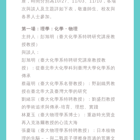
座，時間分別為10/27、11/03、11/10，各場
次與談人及主題詳如下表，敬邀師生、校友與
各界人士參加。
第一場：理學：化學・物理
主持人：彭旭明（臺大化學系特聘研究講座教
授教授）
與談人：
彭旭明（臺大化學系特聘研究講座教授教
授）：從臺北帝大化學科到臺灣大學化學系的
傳承
蔡蘊明（臺大化學系名譽教授）：野副鐵男教
授在臺北帝大及臺灣大學的研究
劉緒宗（臺大化學系特聘教授）：劉盛烈教授
的學術追求與傳承-培育、理想、實踐
林夏玉（臺大物理學系博士）：重啟時光寶盒
再入克洛爾教授的心流大海
張慶瑞（臺大物理學系特聘教授）：日本核物
理的先驅－－與二戰原子彈擦身而過的荒勝文