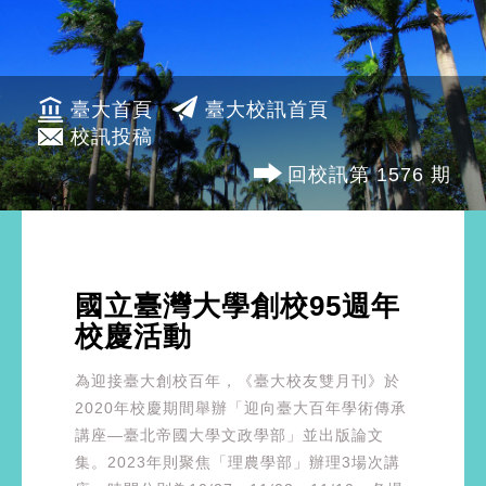
臺大首頁
臺大校訊首頁
校訊投稿
回校訊第 1576 期
國立臺灣大學創校95週年
校慶活動
為迎接臺大創校百年，《臺大校友雙月刊》於
2020年校慶期間舉辦「迎向臺大百年學術傳承
講座—臺北帝國大學文政學部」並出版論文
集。2023年則聚焦「理農學部」辦理3場次講