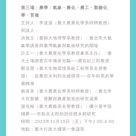
第三場：農學：氣象・農化・農工・製糖化
學・育種
主持人：李達源（臺大農業化學系特聘教授）
與談人：
洪致文（臺師大地理學系教授）：臺北帝大氣
象學講座與臺灣氣象與氣候研究的開端
許正一（臺大農業化學系教授兼系主任）：臺
大土壤調查百年傳承先驅──澀谷紀三郎教授
鄭克聲（臺大生物環境系統工程學系名譽教
授）：從農田水利到永續環境──百年科系的華
麗轉身
賴喜美（臺大農業化學系特聘教授）：臺北帝
大在製糖、發酵與農產製造的研究成果
謝兆樞（臺大農藝系名譽教授）：磯小屋半段
殘夢──市島吉太郎的四倍體水稻研究
時間：2023年11月10日（五）下午2:00-4:00
地點：臺大行政大樓第一會議室