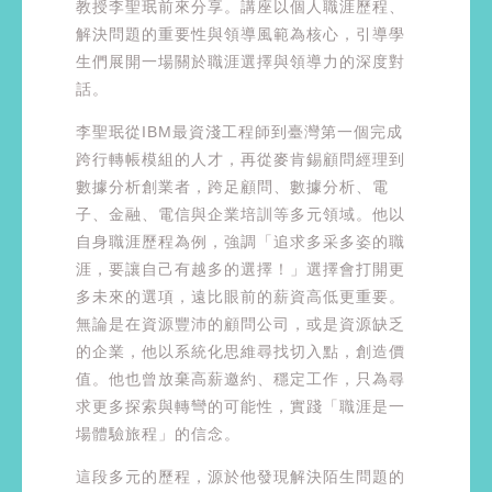
教授李聖珉前來分享。講座以個人職涯歷程、
解決問題的重要性與領導風範為核心，引導學
生們展開一場關於職涯選擇與領導力的深度對
話。
李聖珉從IBM最資淺工程師到臺灣第一個完成
跨行轉帳模組的人才，再從麥肯錫顧問經理到
數據分析創業者，跨足顧問、數據分析、電
子、金融、電信與企業培訓等多元領域。他以
自身職涯歷程為例，強調「追求多采多姿的職
涯，要讓自己有越多的選擇！」選擇會打開更
多未來的選項，遠比眼前的薪資高低更重要。
無論是在資源豐沛的顧問公司，或是資源缺乏
的企業，他以系統化思維尋找切入點，創造價
值。他也曾放棄高薪邀約、穩定工作，只為尋
求更多探索與轉彎的可能性，實踐「職涯是一
場體驗旅程」的信念。
這段多元的歷程，源於他發現解決陌生問題的