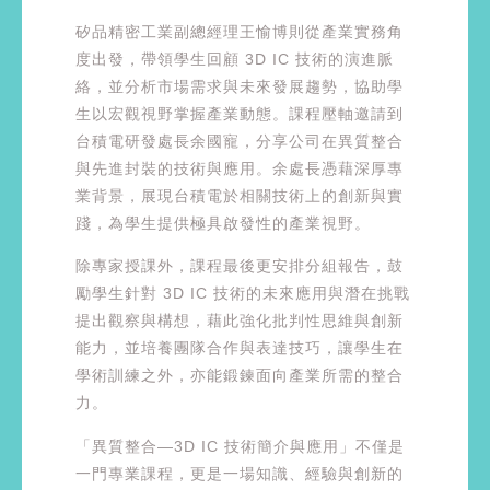
矽品精密工業副總經理王愉博則從產業實務角
度出發，帶領學生回顧 3D IC 技術的演進脈
絡，並分析市場需求與未來發展趨勢，協助學
生以宏觀視野掌握產業動態。課程壓軸邀請到
台積電研發處長余國寵，分享公司在異質整合
與先進封裝的技術與應用。余處長憑藉深厚專
業背景，展現台積電於相關技術上的創新與實
踐，為學生提供極具啟發性的產業視野。
除專家授課外，課程最後更安排分組報告，鼓
勵學生針對 3D IC 技術的未來應用與潛在挑戰
提出觀察與構想，藉此強化批判性思維與創新
能力，並培養團隊合作與表達技巧，讓學生在
學術訓練之外，亦能鍛鍊面向產業所需的整合
力。
「異質整合—3D IC 技術簡介與應用」不僅是
一門專業課程，更是一場知識、經驗與創新的