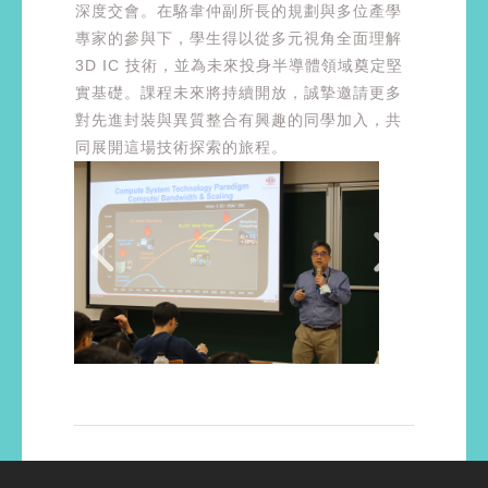
深度交會。在駱韋仲副所長的規劃與多位產學
專家的參與下，學生得以從多元視角全面理解
3D IC 技術，並為未來投身半導體領域奠定堅
實基礎。課程未來將持續開放，誠摯邀請更多
對先進封裝與異質整合有興趣的同學加入，共
同展開這場技術探索的旅程。