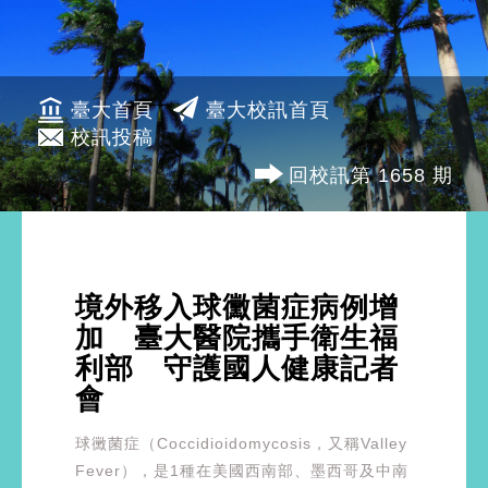
臺大首頁
臺大校訊首頁
校訊投稿
回校訊第 1658 期
境外移入球黴菌症病例增
加 臺大醫院攜手衛生福
利部 守護國人健康記者
會
球黴菌症（Coccidioidomycosis，又稱Valley
Fever），是1種在美國西南部、墨西哥及中南