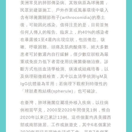
美洲常見的肺部傳染病。其致病原為球黴菌，
民眾於建築施工、戶外作業或風暴環境中吸入
含有球黴菌關節孢子(arthroconidia)的塵土
後，可能因此感染。值得注意的是，目前並無
任何人傳人的報告。臨床上，約40%的感染者
在暴露後1至4週內出現症狀，包括倦怠、咳
嗽、呼吸困難、頭痛及肌肉酸痛等。絕大多數
患者可於數週內自行緩解，僅少數症狀較為嚴
重或免疫力低下者需使用抗黴菌藥物治療。診
斷方式包括血清學檢測、痰液或組織培養，以
及病理顯微鏡檢查，其中以血清學偵測IgM及
IgG抗體最為常用；若病理下觀察到特徵性的
「球狀產孢結構(spherule)」也可確診。
在臺灣，肺球黴菌症屬境外移入疾病，以往病
例相當罕見，2000至2020年間僅見1例，惟自
2020年以來已累計13例。這些個案均具美國西
部或南部旅居、工作或旅遊史，其中6名個案於
2020年前已在當地生活或工作，另有7名個案