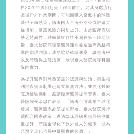
自2020年後因赴美工作而前往。尤其身處流行
區域戶外作業期間，可能因吸入空氣中的球黴
菌孢子而感染，隨著國人至海外洽公或旅遊大
幅增加，暴露風險亦同步上升。由於臨床表現
缺乏特異性，球黴菌症往往不易在第一時間診
斷，臺大醫院病理部醫師謝明書透過專業且精
準的病理判讀，成功協助確診個案，讓患者得
以及時獲得正確治療，展現臺大醫院跨專科團
隊的實力。
為提升醫界對球黴菌症的認識與防治，衛生福
利部疾病管制署已建立檢測方法，並強化醫療
院所檢驗機制，籲請臨床醫師提高警覺。臺大
醫院院長余忠仁表示：「隨著台灣產業全球化
發展，醫療體系必須提前部署。臺大醫院將持
續配合國家政策，透過臨床經驗累積與檢測能
量提升，守護全球化下旅外國人的健康，成為
台灣全球化佈局中最堅實的後盾。」