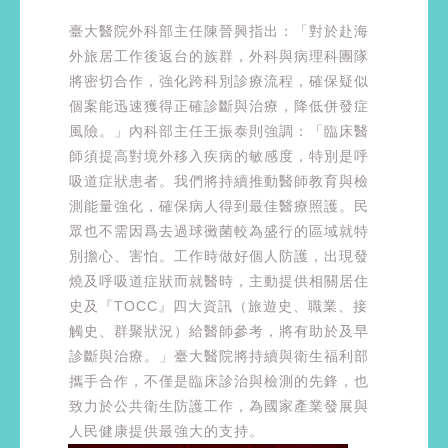
臺大醫院外科部主任陳晉興指出：「對於赴海
外旅居工作後返台的族群，外科與病理科團隊
將密切合作，強化跨科別診療流程，確保疑似
個案能迅速獲得正確診斷與治療，降低併發症
風險。」內科部主任王振泰則強調：「臨床醫
師須提高對境外移入疾病的敏感度，特別是呼
吸道症狀患者。我們將持續推動醫師教育與檢
測能量強化，確保病人得到最佳醫療照護。民
眾也不需因爲去過球黴菌較為盛行的區域就特
別擔心、害怕。工作時做好個人防護，出現發
燒及呼吸道症狀而就醫時，主動提供相關居住
史及『TOCC』四大資訊（旅遊史、職業、接
觸史、群聚狀況）給醫師參考，將有助於及早
診斷與治療。」臺大醫院將持續與衛生福利部
攜手合作，不僅是臨床診治與檢測的先鋒，也
致力於公共衛生防護工作，為國家產業發展與
人民健康提供最強大的支持。