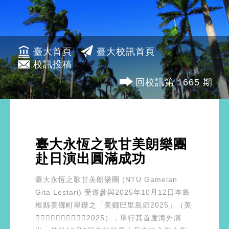
臺大首頁
臺大校訊首頁
校訊投稿
回校訊第 1665 期
臺大永恆之歌甘美朗樂團
赴日演出圓滿成功
臺大永恆之歌甘美朗樂團 (NTU Gamelan
Gita Lestari) 受邀參與2025年10月12日本島
根縣美鄉町舉辦之「美鄉巴里島節2025」（美
2025），舉行其首度海外演