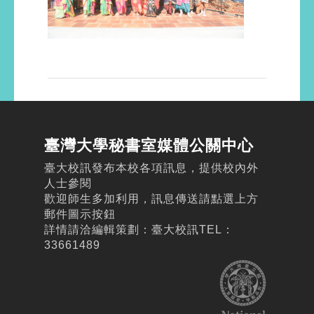
臺灣大學秘書室媒體公關中心
臺大校訊發布本校各項訊息，提供校內外
人士參閱
歡迎師生多加利用，訊息傳送請點選上方
郵件圖示按鈕
詳情請洽編輯策劃：臺大校訊TEL：
33661489