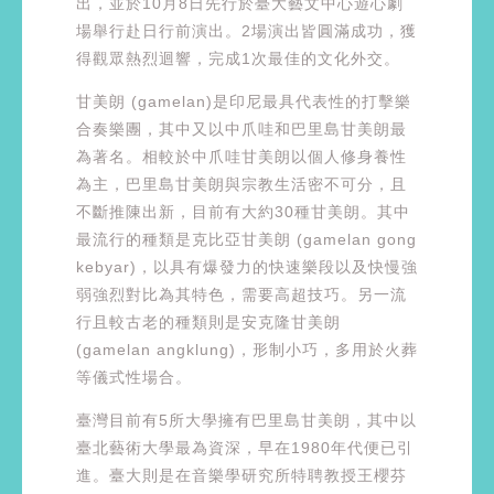
出，並於10月8日先行於臺大藝文中心遊心劇
場舉行赴日行前演出。2場演出皆圓滿成功，獲
得觀眾熱烈迴響，完成1次最佳的文化外交。
甘美朗 (gamelan)是印尼最具代表性的打擊樂
合奏樂團，其中又以中爪哇和巴里島甘美朗最
為著名。相較於中爪哇甘美朗以個人修身養性
為主，巴里島甘美朗與宗教生活密不可分，且
不斷推陳出新，目前有大約30種甘美朗。其中
最流行的種類是克比亞甘美朗 (gamelan gong
kebyar)，以具有爆發力的快速樂段以及快慢強
弱強烈對比為其特色，需要高超技巧。另一流
行且較古老的種類則是安克隆甘美朗
(gamelan angklung)，形制小巧，多用於火葬
等儀式性場合。
臺灣目前有5所大學擁有巴里島甘美朗，其中以
臺北藝術大學最為資深，早在1980年代便已引
進。臺大則是在音樂學研究所特聘教授王櫻芬