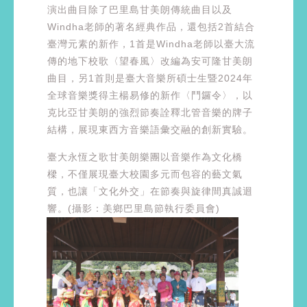
演出曲目除了巴里島甘美朗傳統曲目以及
Windha老師的著名經典作品，還包括2首結合
臺灣元素的新作，1首是Windha老師以臺大流
傳的地下校歌〈望春風〉改編為安可隆甘美朗
曲目，另1首則是臺大音樂所碩士生暨2024年
全球音樂獎得主楊易修的新作〈鬥鑼令〉，以
克比亞甘美朗的強烈節奏詮釋北管音樂的牌子
結構，展現東西方音樂語彙交融的創新實驗。
臺大永恆之歌甘美朗樂團以音樂作為文化橋
樑，不僅展現臺大校園多元而包容的藝文氣
質，也讓「文化外交」在節奏與旋律間真誠迴
響。(攝影：美鄉巴里島節執行委員會)