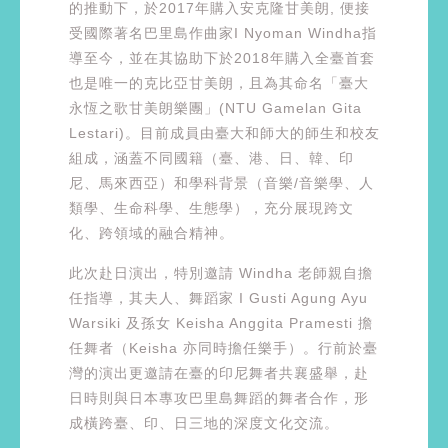
的推動下，於2017年購入安克隆甘美朗, 便接
受國際著名巴里島作曲家I Nyoman Windha指
導至今，並在其協助下於2018年購入全臺首套
也是唯一的克比亞甘美朗，且為其命名「臺大
永恆之歌甘美朗樂團」(NTU Gamelan Gita
Lestari)。目前成員由臺大和師大的師生和校友
組成，涵蓋不同國籍（臺、港、日、韓、印
尼、馬來西亞）和學科背景（音樂/音樂學、人
類學、生命科學、生態學），充分展現跨文
化、跨領域的融合精神。
此次赴日演出，特別邀請 Windha 老師親自擔
任指導，其夫人、舞蹈家 I Gusti Agung Ayu
Warsiki 及孫女 Keisha Anggita Pramesti 擔
任舞者（Keisha 亦同時擔任樂手）。行前於臺
灣的演出更邀請在臺的印尼舞者共襄盛舉，赴
日時則與日本專攻巴里島舞蹈的舞者合作，形
成橫跨臺、印、日三地的深度文化交流。