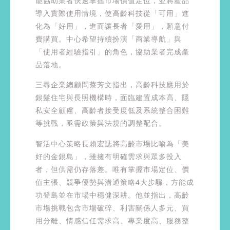
能協助業者快速掌握市場價值定位，並將產品
導入實際使用情境，使高齡科技從「可用」進
化為「好用」，進而讓長者「愛用」，願意付
費購買。中心希望持續扮演「商業導航」與
「使用者經驗指引」的角色，協助業者完成產
品落地。
三尋企業總顧問蔡芳文指出，高齡科技應用於
銀髮住宅與長照機構時，面臨建置成本高、隱
私安全顧慮、高齡者接受度低及系統整合困難
等挑戰，亟需政策與法規的調整配合。
智活中心策略長賴宏誌將高齡市場比喻為「美
好的金銀島」，雖擁有明確需求與眾多投入
者，但供需仍存落差。唯有掌握市場定位、價
值主張、競爭優勢與溝通策略4大步驟，方能成
功登島並在市場中穩健深耕。他並指出，高齡
市場挑戰包含市場破碎、利害關係人多元、買
用分離、情感信任需求高、專業度高、服務整