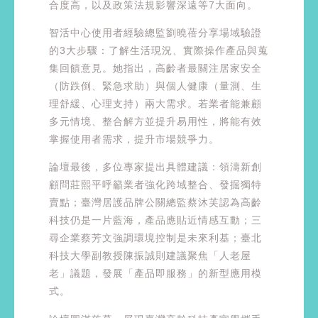
合度高，以及政策法規影響深遠等7大面向。
智活中心使用者經驗總監劉曉蓓分享場域驗證
的3大步驟：了解生活現況、實際操作產品與蒐
集回饋意見。她指出，高齡者最關注居家安全
（防跌倒、緊急求助）與個人健康（量測、生
理舒緩、心理支持）兩大需求。若業者能兼顧
多元情境、整合解方並提升易用性，將能有效
掌握使用者需求，提升市場競爭力。
論壇最後，多位專家提出具體建議：領濤新創
顧問莊熙平呼籲業者強化跨域整合、發掘獨特
賣點；臺灣居護品牌公關總監蔡沐芙認為高齡
科技仍是一片藍海，產品應貼近情感互動；三
尋企業蔡芳文強調環境控制是未來利基；臺北
科技大學副教授陳振誠則建議聚焦「人老屋
老」議題，發展「產品即服務」的新型應用模
式。