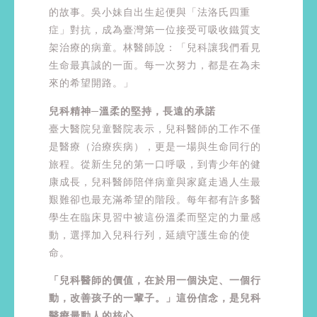
的故事。吳小妹自出生起便與「法洛氏四重
症」對抗，成為臺灣第一位接受可吸收鐵質支
架治療的病童。林醫師說：「兒科讓我們看見
生命最真誠的一面。每一次努力，都是在為未
來的希望開路。」
兒科精神─溫柔的堅持，長遠的承諾
臺大醫院兒童醫院表示，兒科醫師的工作不僅
是醫療（治療疾病），更是一場與生命同行的
旅程。從新生兒的第一口呼吸，到青少年的健
康成長，兒科醫師陪伴病童與家庭走過人生最
艱難卻也最充滿希望的階段。每年都有許多醫
學生在臨床見習中被這份溫柔而堅定的力量感
動，選擇加入兒科行列，延續守護生命的使
命。
「兒科醫師的價值，在於用一個決定、一個行
動，改善孩子的一輩子。」這份信念，是兒科
醫療最動人的核心。