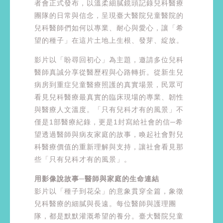
者會正式發布，以溫柔細膩鏡頭記錄兒科醫療
團隊的日常與信念，呈現臺大醫院兒童醫院的
兒科醫師們如何以專業、耐心與愛心，讓「希
望的種子」在這片土地上生根、發芽、綻放。
影片以「盼尋回初心」為主題，邀請多位兒科
醫師真誠分享從醫歷程與心路轉折。從新生兒
病房到重症兒童醫療照護的真實場景，民眾可
看見兒科醫療最真實的臨床現場的專業、韌性
與醫療人文溫度。「只有兒科才有的風景」不
僅是1部醫療紀錄，更是1封寫給社會的信─希
望透過醫師與病友家庭的故事，喚起社會對兒
科醫療價值的重新理解與支持，讓社會看見那
些「只有兒科才有的風景」。
用影像說故事─醫師與家庭的生命連結
影片以「種子到花朵」的意象貫穿全篇，象徵
兒科醫療的細膩與長遠。每位醫師與護理團
隊，都是默默灌溉希望的養分。臺大醫院兒童