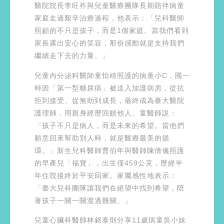
醫院院長李旺祚與兒童醫療團隊長期陪伴病童
家庭走過艱辛治療過程，他表示：「兒科醫師
照顧的不只是孩子，而是1個家庭。當我們看到
家長露出安心的笑容，那份感動就是支持我們
繼續走下去的力量。」
兒童內分泌科醫師童怡靖照護的病童小C，國一
時因「第一型糖尿病」被送入加護病房，從抗
拒到接受、從無助到成長，最終成為臺大醫院
護理師，用親身經歷回饋他人。童醫師說：
「孩子不只是病人，而是未來的希望。當他們
願意回來幫助別人時，就是醫療最美的循
環。」新生兒科醫師曹伯年與醫師陳倩儀照護
的早產兒「福寶」，出生僅459公克，歷經半
年住院後終於平安回家。家屬感性地表示：
「臺大兒科團隊讓我們在絕望中找到希望，陪
著孩子一關一關渡過難關。」
兒童心臟科醫師林銘泰則分享11歲病童吳小妹