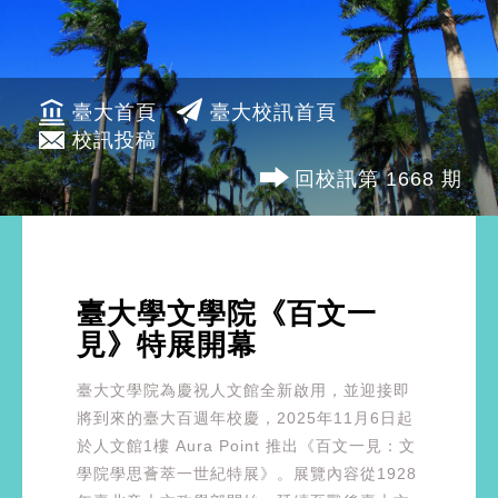
臺大首頁
臺大校訊首頁
校訊投稿
回校訊第 1668 期
臺大學文學院《百文一
見》特展開幕
臺大文學院為慶祝人文館全新啟用，並迎接即
將到來的臺大百週年校慶，2025年11月6日起
於人文館1樓 Aura Point 推出《百文一見：文
學院學思薈萃一世紀特展》。展覽內容從1928