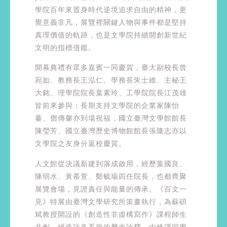
學院百年來置身時代逆境追求自由的精神，更
覺意義非凡，展覽裡關鍵人物與事件都是堅持
真理價值的軌跡，也是文學院持續開創新世紀
文明的指標借鑑。
開幕典禮有眾多嘉賓一同慶賀，臺大副校長曾
宛如、教務長王泓仁、學務長朱士維、主秘王
大銘、理學院院長葉素玲、工學院院長江茂雄
皆前來參與；長期支持文學院的企業家陳怡
蓁、鄧傳馨亦到場祝福，國立臺灣文學館館長
陳瑩芳、國立臺灣歷史博物館館長張隆志亦以
文學院之友身分返校慶賀。
人文館從決議新建到落成啟用，經歷葉國良、
陳弱水、黃慕萱、鄭毓瑜四任院長，也都齊聚
展覽會場，見證責任與能量的傳承。《百文一
見》特展由臺灣文學研究所策畫執行，為蘇碩
斌教授開設的《創造性非虛構寫作》課程師生
共創，經造訪各系所的歷史詮釋，由修課同學