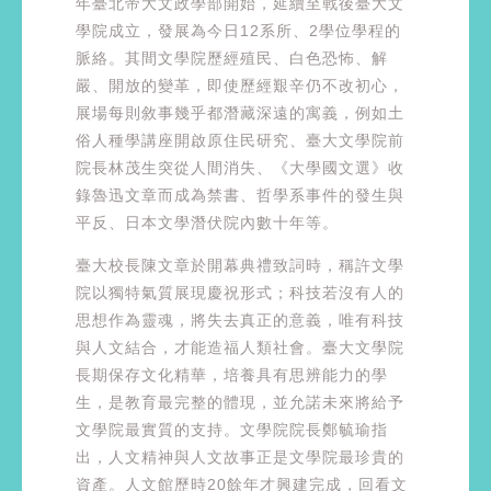
年臺北帝大文政學部開始，延續至戰後臺大文
學院成立，發展為今日12系所、2學位學程的
脈絡。其間文學院歷經殖民、白色恐怖、解
嚴、開放的變革，即使歷經艱辛仍不改初心，
展場每則敘事幾乎都潛藏深遠的寓義，例如土
俗人種學講座開啟原住民研究、臺大文學院前
院長林茂生突從人間消失、《大學國文選》收
錄魯迅文章而成為禁書、哲學系事件的發生與
平反、日本文學潛伏院內數十年等。
臺大校長陳文章於開幕典禮致詞時，稱許文學
院以獨特氣質展現慶祝形式；科技若沒有人的
思想作為靈魂，將失去真正的意義，唯有科技
與人文結合，才能造福人類社會。臺大文學院
長期保存文化精華，培養具有思辨能力的學
生，是教育最完整的體現，並允諾未來將給予
文學院最實質的支持。文學院院長鄭毓瑜指
出，人文精神與人文故事正是文學院最珍貴的
資產。人文館歷時20餘年才興建完成，回看文