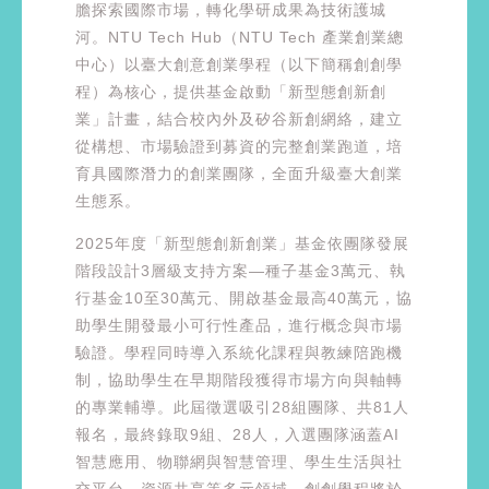
膽探索國際市場，轉化學研成果為技術護城
河。NTU Tech Hub（NTU Tech 產業創業總
中心）以臺大創意創業學程（以下簡稱創創學
程）為核心，提供基金啟動「新型態創新創
業」計畫，結合校內外及矽谷新創網絡，建立
從構想、市場驗證到募資的完整創業跑道，培
育具國際潛力的創業團隊，全面升級臺大創業
生態系。
2025年度「新型態創新創業」基金依團隊發展
階段設計3層級支持方案—種子基金3萬元、執
行基金10至30萬元、開啟基金最高40萬元，協
助學生開發最小可行性產品，進行概念與市場
驗證。學程同時導入系統化課程與教練陪跑機
制，協助學生在早期階段獲得市場方向與軸轉
的專業輔導。此屆徵選吸引28組團隊、共81人
報名，最終錄取9組、28人，入選團隊涵蓋AI
智慧應用、物聯網與智慧管理、學生生活與社
交平台、資源共享等多元領域。創創學程將於