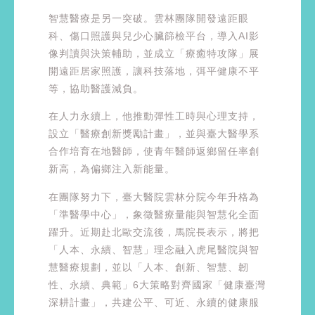
智慧醫療是另一突破。雲林團隊開發遠距眼
科、傷口照護與兒少心臟篩檢平台，導入AI影
像判讀與決策輔助，並成立「療癒特攻隊」展
開遠距居家照護，讓科技落地，弭平健康不平
等，協助醫護減負。
在人力永續上，他推動彈性工時與心理支持，
設立「醫療創新獎勵計畫」，並與臺大醫學系
合作培育在地醫師，使青年醫師返鄉留任率創
新高，為偏鄉注入新能量。
在團隊努力下，臺大醫院雲林分院今年升格為
「準醫學中心」，象徵醫療量能與智慧化全面
躍升。近期赴北歐交流後，馬院長表示，將把
「人本、永續、智慧」理念融入虎尾醫院與智
慧醫療規劃，並以「人本、創新、智慧、韌
性、永續、典範」6大策略對齊國家「健康臺灣
深耕計畫」，共建公平、可近、永續的健康服