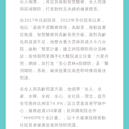
出人物獎」，肯定其推動智慧醫療、全人照護
與區域聯防，打造韌性且永續的健康體系。
自2017年任副院長、2022年升任院長以來，
他以「嘉南平原醫療燈塔」為願景，推動急重
症救護、智慧醫療與高齡長照升級。面對高齡
化與資源不足，他整合臺大雲林與成大斗六分
院，啟動「雙星計畫」建立跨院聯防與分流轉
診；疫情期間更攜手6大醫院成立兒童「六星共
照」網絡，並打造「安心雲林e院聯防」及「醫
消聯防」系統，確保急重症病患即時獲得最佳
照護。
在全人與高齡照護方面，他倡導「全人、全
家、全隊、全程、全心、全社區」理念，提升
在宅善終比例至74.4%；設立雲嘉首座罕病中
心，服務超過150家庭；並與國衛院合作
「HIHOPE十全計畫」，以十大健康指標推動
社區長者健康促進與預防照護。