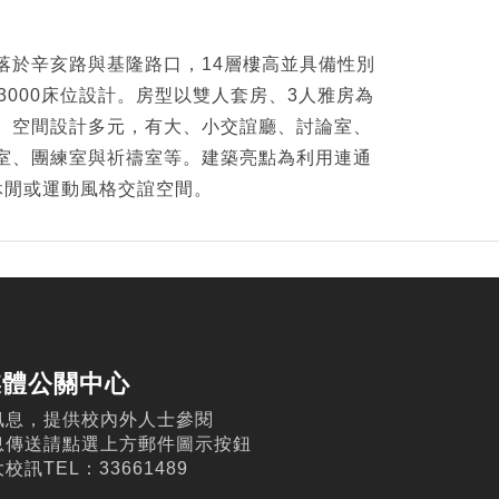
落於辛亥路與基隆路口，14層樓高並具備性別
3000床位設計。房型以雙人套房、3人雅房為
。空間設計多元，有大、小交誼廳、討論室、
室、團練室與祈禱室等。建築亮點為利用連通
休閒或運動風格交誼空間。
媒體公關中心
訊息，提供校內外人士參閱
息傳送請點選上方郵件圖示按鈕
訊TEL：33661489