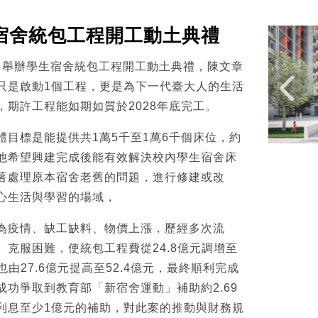
宿舍統包工程開工動土典禮
2月舉辦學生宿舍統包工程開工動土典禮，陳文章
只是啟動1個工程，更是為下一代臺大人的生活
，期許工程能如期如質於2028年底完工。
體目標是能提供共1萬5千至1萬6千個床位，約
他希望興建完成後能有效解決校內學生宿舍床
著處理原本宿舍老舊的問題，進行修建或改
心生活與學習的場域，
為疫情、缺工缺料、物價上漲，歷經多次流
克服困難，使統包工程費從24.8億元調增至
也由27.6億元提高至52.4億元，最終順利完成
功爭取到教育部「新宿舍運動」補助約2.69
利息至少1億元的補助，對此案的推動與財務規