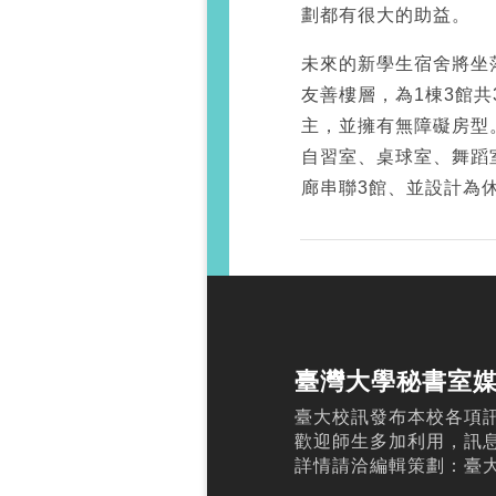
劃都有很大的助益。
未來的新學生宿舍將坐
友善樓層，為1棟3館共
主，並擁有無障礙房型
自習室、桌球室、舞蹈
廊串聯3館、並設計為
臺灣大學秘書室
臺大校訊發布本校各項
歡迎師生多加利用，訊
詳情請洽編輯策劃：臺大校