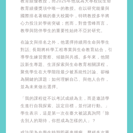
教育績優教授，而2025年他成為大專校院生命
教育績優獎項中唯一的教授。在以研究能量與
國際排名著稱的臺大校園中，特聘教授多半將
心力投注於學術突破；然而，對曾雪峰而言，
教學與陪伴學生的重要性始終不亞於研究。
在論文與排名之外，他選擇持續用生命與學生
對話; 長期將科學工程專業與生命教育結合，引
導學生練習覺察、傾聽與共感。多年來，他開
設新生專題、生涯探索與生命教育相關課程，
聚焦學生在大學階段最少被系統性討論、卻極
為關鍵的課題：如何理解自己、與他人合作，
並為未來做出選擇。
「我的課程從不以考試成績為主，而是邀請學
生進行自我探索、設定目標，並付諸行動。」
學生表示，這是第一次在臺大被認真詢問「除
去別人的期待，你想成為怎樣的人」？
或許因為在學生時期即罹患腦瘤，歷經多次重