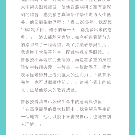
大手術與艱難復健，使他對脆弱與盼望有更深
刻的體會，也更願意真誠陪伴學生走過人生低
谷。他回顧生命歷程：「過去20多年，我歷經
10餘次手術。如今的每一天，都是多出來的恩
典。」「過去能騎車奔馳，如今卻連看清前方
的路都成了一種奢望。為了持續教學與生活，
我還換了大螢幕的車、配戴特殊光學眼鏡。」
曾教授不再奢求完全痊癒，而是在多重的身體
限制中持續去愛、去教書、去幫助學子。學生
表示從老師身上看到強大的生命力，「就算不
完美，也可以繼續往前走。」這種心靈上的成
長，正是他最大的教育成就。
曾教授看清自己殘破生命中的意義與價值－
「在高度競爭的臺大校園中，我希望為學生留
一個地方，他可以慢下來審視自己，也能被別
人理解。」