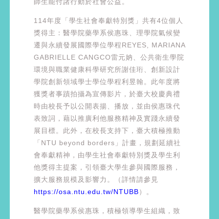
師生能付諸行動於社會公益。
114年度「學生社會奉獻特別獎」共有4位個人
獎得主：醫學院藥學系侯惠珠、理學院氣候變
遷與永續發展國際學位學程REYES, MARIANA
GABRIELLE CANGCO雷元妠、公共衛生學院
環境與職業健康科學研究所謝佳珩、創新設計
學院創新領域學士學位學程利昱翰。此年度將
獲獎者事蹟拍攝為宣傳影片，於臺大校慶典禮
時由校長予以公開表揚、播放，並由侯惠珠代
表致詞，藉以推廣利他服務精神及實踐永續發
展目標。此外，在校長支持下，臺大積極推動
「NTU beyond borders」計畫，規劃延續社
會奉獻精神，由學生社會奉獻特別獎及學生利
他獎得主提案，引領臺大學生參與國際服務，
擴大服務規模及影響力。（詳情請參見
https://osa.ntu.edu.tw/NTUBB
）。
醫學院藥學系侯惠珠，積極領導學生組織，致