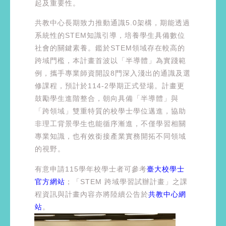
起及重要性。
共教中心長期致力推動通識5.0架構，期能透過
系統性的STEM知識引導，培養學生具備數位
社會的關鍵素養。鑑於STEM領域存在較高的
跨域門檻，本計畫首波以「半導體」為實踐範
例，攜手專業師資開設8門深入淺出的通識及選
修課程，預計於114-2學期正式登場。計畫更
鼓勵學生進階整合，朝向具備「半導體」與
「跨領域」雙重特質的校學士學位邁進，協助
非理工背景學生也能循序漸進，不僅學習相關
專業知識，也有效銜接產業實務開拓不同領域
的視野。
有意申請115學年校學士者可參考
臺大校學士
官方網站
；「STEM 跨域學習試辦計畫」之課
程資訊與計畫內容亦將陸續公告於
共教中心網
站
。