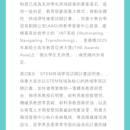
制度已成為支持學生跨域探索的重要基石。值
得一提的是，教育部參採臺大模式，推動全國
性「跨域彈性修業試辦計畫」；而臺大整合學
習規劃辦公室(AAO)與教學發展中心資源，建
構奠基於校學士的「INT系統 (Illuminating,
Navigating, Transforming)」，更榮獲2025
年泰晤士高等教育亞洲大獎(THE Awards
Asia)之「傑出學生支持獎」，備受國內外肯
定。
第2場次「STEM跨域學習試辦計畫說明會」，
係臺大首次以STEM領域為核心的跨域學習試
辦計畫，並特邀專業教師—電機系教授胡璧
合、物理系教授石明豐、材料系教授蔡豐羽、
機械系教授李貫銘、材料系教授羅世強，以及
台積電人才開發暨招募處副理麥泳雯，和臺大
職涯發展中心執行長林鳳琪、專員羅建隆現身
說法，從學界及產業界等面向論述此計畫的緣