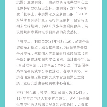
試辦計畫說明會」，由副教務長兼共教中心主
任陳林祈教授親自主持。說明會針對115學年
度「校學士」申請辦法及全新推出的「STEM
跨域學習試辦計畫」進行詳盡剖析，儘管時值
期末忙碌期間，仍吸引眾多學生踴躍參與，展
現對規劃專屬跨域學習路徑的高度熱忱。
「校學士」制度自2021年推行以來，鼓勵學生
突破系所框架，結合校內逾280個領域專長或
學分學程，依據個人志趣量身打造跨領域（跨
學院）的修課地圖與學位名稱。該計畫每年5至
6月受理申請，凡修畢至少2學分之「非所屬學
系領域專長或學分學程課程」者即具資格。申
請者須於規定期程內完成學習規劃辦公室會
談，並提交計畫書經共教中心審查。
推行4屆以來，校學士累計修讀人數達143人，
114學年度申請人數更首度破百。迄今4位畢業
生在學術深造與職場發展皆表現亮眼，足證此