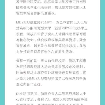
波率團蒞臨交流。此次由臺大副校長丁詩同與
國際長袁孝維代表接待，展現雙方對推動人工
智慧領域合作的高度重視。
MBZUAI成立於2019年，為全球首間以人工智
慧為核心的研究型大學，並於2025年開授學士
學程。該校以培育頂尖AI人才與推動產業應用
為核心使命，結合政府政策與產業資源，聚焦
智慧城市、醫療及永續發展等關鍵領域，並致
力於打造串聯產官學的AI創新生態系。
值得一提的是，臺大前代理校長、資訊工程學
系任特聘教授郭大維兼曾參與該校創校規劃，
同系教授洪士灝亦曾赴該校擔任客座教授，顯
示臺大與MBZUAI在AI領域早已有深厚的學術
連結與合作基礎。
此次訪問期間，訪團亦與人工智慧與機器人中
心進行交流，針對 AI、機器人與智慧系統等議