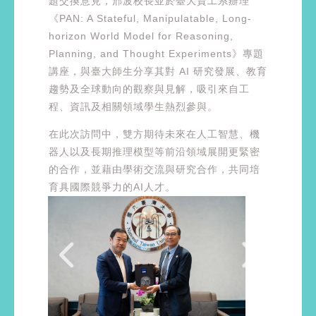
題交換意見，邢波校長並於臺大資工系辦理
《PAN: A Stateful, Manipulatable, Long-
horizon World Model for Reasoning,
Planning, and Thought Experiments》專題
講座，與臺大師生分享其對 AI 研究發展、教育
趨勢及全球動向的觀察與見解，吸引來自工
程、資訊及相關領域學生熱烈參與。
在此次訪問中，雙方期待未來在人工智慧、機
器人以及長期推理模型等前沿領域展開更緊密
的合作，並藉由學術交流與研究合作，共同培
育具國際競爭力的AI人才。