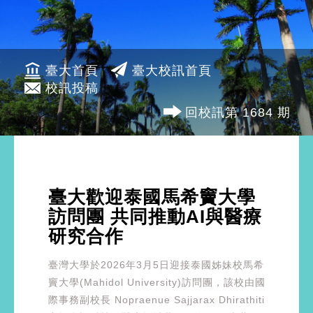
臺大首頁
臺大校訊首頁
校訊投稿
回校訊第 1684 期
臺大歡迎泰國馬希竇大學
訪問團 共同推動AI與醫療
研究合作
臺灣大學於2026年3月5日迎接泰國姊妹校馬希
竇大學(Mahidol University)訪問團，該校由國
際事務副校長 Nopraenue Sajjarax Dhirathiti