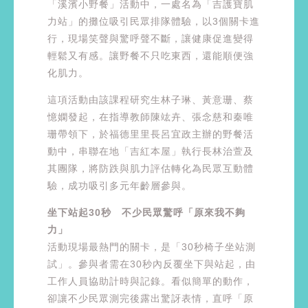
「溪濱小野餐」活動中，一處名為「吉護寶肌
力站」的攤位吸引民眾排隊體驗，以3個關卡進
行，現場笑聲與驚呼聲不斷，讓健康促進變得
輕鬆又有感。讓野餐不只吃東西，還能順便強
化肌力。
這項活動由該課程研究生林子琳、黃意珊、蔡
憶嫻發起，在指導教師陳竑卉、張念慈和秦唯
珊帶領下，於福德里里長呂宜政主辦的野餐活
動中，串聯在地「吉紅本屋」執行長林治萱及
其團隊，將防跌與肌力評估轉化為民眾互動體
驗，成功吸引多元年齡層參與。
坐下站起30秒 不少民眾驚呼「原來我不夠
力」
活動現場最熱門的關卡，是「30秒椅子坐站測
試」。參與者需在30秒內反覆坐下與站起，由
工作人員協助計時與記錄。看似簡單的動作，
卻讓不少民眾測完後露出驚訝表情，直呼「原