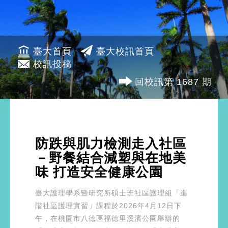
臺大首頁
臺大校訊首頁
校訊投稿
回校訊第 1687 期
防跌與肌力檢測走入社區
－野餐結合減塑與在地美
味 打造安全健康公園
臺大護理學系暨研究所碩士班社區護理組「進
階社區護理實習」課程於2026年4月12日下
午，在桃園市八德區福德里溪濱公園舉辦的