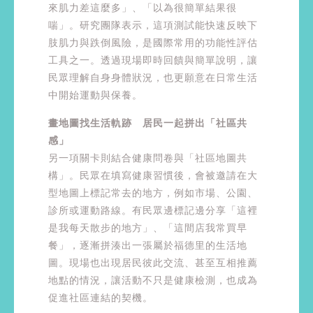
來肌力差這麼多」、「以為很簡單結果很
喘」。研究團隊表示，這項測試能快速反映下
肢肌力與跌倒風險，是國際常用的功能性評估
工具之一。透過現場即時回饋與簡單說明，讓
民眾理解自身身體狀況，也更願意在日常生活
中開始運動與保養。
畫地圖找生活軌跡 居民一起拼出「社區共
感」
另一項關卡則結合健康問卷與「社區地圖共
構」。民眾在填寫健康習慣後，會被邀請在大
型地圖上標記常去的地方，例如市場、公園、
診所或運動路線。有民眾邊標記邊分享「這裡
是我每天散步的地方」、「這間店我常買早
餐」，逐漸拼湊出一張屬於福德里的生活地
圖。現場也出現居民彼此交流、甚至互相推薦
地點的情況，讓活動不只是健康檢測，也成為
促進社區連結的契機。