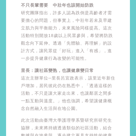
不只長輩需要 中壯年也該開始防跌
研究團隊指出，許多人認為跌倒是高齡者才需
要擔心的問題，但事實上，中壯年若未及早建
立肌力與平衡能力，未來風險同樣提高。這次
活動特別開放18歲以上民眾參與，希望將防跌
觀念向下延伸。透過「先體驗、再理解」的設
計方式，讓民眾從「好玩」進入「有感」，進
一步提升健康行為改變的可能性。
里長：讓社區變熟，也讓健康變日常
這次主辦單位─里長呂宜政表示，該里近年新住
戶增加，居民彼此仍在熟悉中，「透過這樣的
活動，不只是讓大家走出來，也讓鄰居之間多
一點互動與溫度。」他也強調，希望讓健康概
念自然融入生活與在地公園。
此次活動由臺灣大學護理學系暨研究所研究生
協辦，未來將持續透過類似的社區活動，結合
數據與在地參與，逐步建立更具支持性的健康