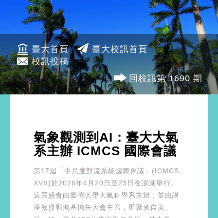
臺大首頁
臺大校訊首頁
校訊投稿
回校訊第 1690 期
氣象觀測到AI：臺大大氣
系主辦 ICMCS 國際會議
第17屆「中尺度對流系統國際會議」(ICMCS
XVII)於2026年4月20日至23日在澎湖舉行。
這屆盛會由臺灣大學大氣科學系主辦，並由講
座教授郭鴻基擔任大會主席，匯聚來自美、