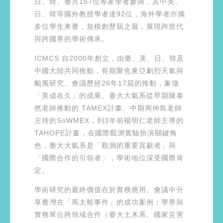
日、韓、臺共157位專家學者參與，其中美、
日、韓等國外教授學者達92位，海外學者亦攜
多位學生來臺，規模創歷屆之最，展現跨世代
與跨國界的學術傳承。
ICMCS 自2000年創立，由臺、美、日、韓及
中國大陸共同推動，長期聚焦東亞劇烈天氣與
颱風研究。會議歷經26年17屆的推動，象徵
「美成在久」的成果。臺大大氣系從早期陳泰
然老師推動的 TAMEX計畫、中期周仲島老師
主持的SoWMEX，到3年前楊明仁老師主導的
TAHOPE計畫，在國際觀測實驗扮演關鍵角
色，臺大大氣系是「觀測的重要貢獻者」與
「國際合作的引領者」，學術地位深受國際肯
定。
學術研究的最終價值在於實務應用。會議中分
享臺灣在「馬太鞍事件」的成功案例：學界與
實務單位跨領域合作（臺大土木系、國家災害