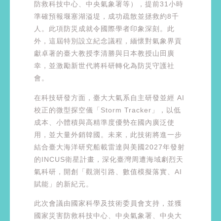
防救科技中心、中央氣象署等），提前31小時
準確預報堰塞湖溢堤，成功疏散並拯救約8千
人。此項防災成就令國際學者印象深刻。此
外，這屆特別設立紀念議程，緬懷對氣象界貢
獻卓著的臺大教授李清勝與日本教授山田廣
幸，並激勵新世代將科研轉化為防災守護社
會。
在科技研發方面，臺大大氣系自主研發並經 AI
校正的微型探空儀「Storm Tracker」，以低
成本、小體積與高精準度優勢在國內廣泛使
用，並大量外銷韓國。未來，此技術將進一步
結合臺大海洋研究船載雷達與美國2027年發射
的INCUS衛星計畫，深化臺灣周遭海域劇烈天
氣科研，開創「觀測引路、數值模擬落實、AI
賦能」的新紀元。
此次會議由國家科學及技術委員會支持，並獲
國家災害防救科技中心、中央氣象署、中央大