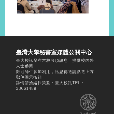
臺灣大學秘書室媒體公關中心
臺大校訊發布本校各項訊息，提供校內外
人士參閱
歡迎師生多加利用，訊息傳送請點選上方
郵件圖示按鈕
詳情請洽編輯策劃：臺大校訊TEL：
33661489