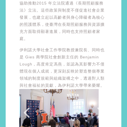
協助推動2015 年立法院通過《長期照顧服務
法》立法。這些政策與制度不僅促進社會企業
發展，也建立起以高齡者與身心障礙者為核心
的照護體系，使臺灣在長期照顧服務與資源擴
充方面取得顯著進展，同時也支持照顧者家
庭。
伊利諾大學社會工作學院教授兼院長、同時也
是 Gies 商學院社會創新主任的 Benjamin
Lough，高度肯定馮燕，並認為其影響力不僅
體現在個人成就，更深刻反映於塑造整個專業
領域的制度規範與組織架構之中，透過對人類
與社會福祉的貢獻，為伊利諾大學帶來榮耀。