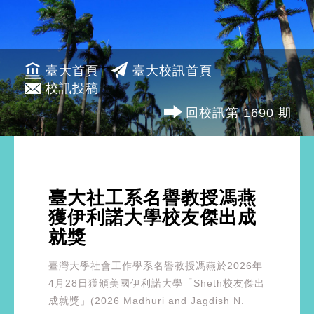
臺大首頁
臺大校訊首頁
校訊投稿
回校訊第 1690 期
臺大社工系名譽教授馮燕
獲伊利諾大學校友傑出成
就獎
臺灣大學社會工作學系名譽教授馮燕於2026年
4月28日獲頒美國伊利諾大學「Sheth校友傑出
成就獎」(2026 Madhuri and Jagdish N.