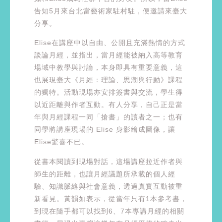
告知5月來台北當藝術家駐村駐，便邀請來臺大
分享。
Elise在講座中以自由、公開且充滿熱情的方式
談論月經，並指出，當月經能被納入高等教育
場域中教學與討論，本身即具有重要意義，這
也展現臺大《月經：理論、思潮與行動》課程
的獨特。活動現場亦安排簽書與交流，學生得
以近距離與作者互動。有人分享，自己正是當
年與月經課程一同「搶書」的讀者之一；也有
同學將講座現場的 Elise 身影繪成圖像，讓
Elise驚喜不已。
從書本閱讀到現場對話，這場講座拉近作者與
師生的距離，也讓月經議題所承載的個人經
驗、知識脈絡與社會意義，透過真實互動被重
新看見。黃韻如表示，從當年只有1本參考書，
到現在隨手都可以找到6、7本專講月經的相關