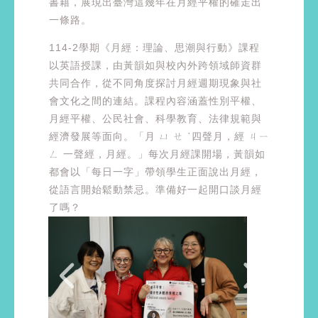
書籍，展現出臺灣這幾年在月經平權的確走出
一條路。
114-2學期《月經：理論、思潮與行動》課程
以英語授課，由黃韻如與校內外跨領域師資群
共同合作，從不同角度探討月經週期現象與社
會文化之間的連結。課程內容涵蓋性別平權、
月經平權、公民社會、科學教育、法律規範與
經濟發展等面向。「月 ㄩ ㄝ ˋ四聲月，經 ㄐㄧ
ㄥ 一聲經，月經。」每次月經課開場，黃韻如
都會以「每日一字」帶領學生正面說出月經，
從語言開始鬆動禁忌。準備好一起開口談月經
了嗎？