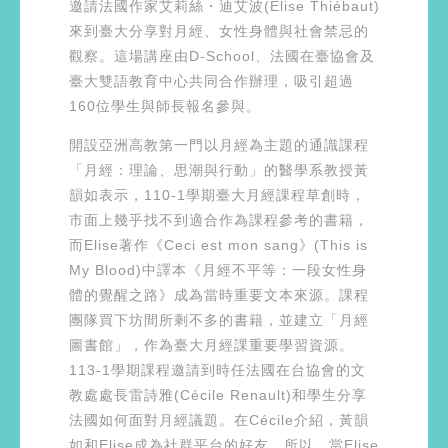
邀請法國作家艾莉絲・迪艾波(Élise Thiébaut)
來到臺大分享對月經、女性身體與社會禁忌的
觀察。這場講座由D-School、法國在臺協會及
臺大雙語教育中心共同合作辦理，吸引超過
160位學生與師長報名參與。
開設亞洲高教第一門以月經為主題的通識課程
「月經：理論、思潮與行動」的醫學系教授黃
韻如表示，110-1學期臺大月經課程草創時，
市面上幾乎找不到適合作為課程參考的書籍，
而Elise著作《Ceci est mon sang》(This is
My Blood)中譯本《月經不平等：一段女性身
體的覺醒之路》成為當時重要文本來源。課程
團隊買下坊間所剩不多的書籍，並建立「月經
圖書館」，作為臺大月經課重要學習資源。
113-1學期課程邀請到時任法國在台協會的文
教處處長雷詩雅(Cécile Renault)和學生分享
法國如何面對月經議題。在Cécile介紹，黃韻
如和Elise成為社群平台的好友。所以，當Elise