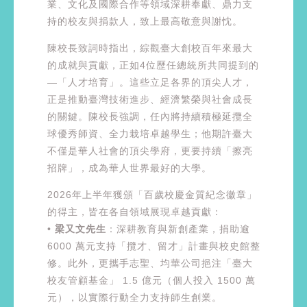
業、文化及國際合作等領域深耕奉獻、鼎力支
持的校友與捐款人，致上最高敬意與謝忱。
陳校長致詞時指出，綜觀臺大創校百年來最大
的成就與貢獻，正如4位歷任總統所共同提到的
—「人才培育」。這些立足各界的頂尖人才，
正是推動臺灣技術進步、經濟繁榮與社會成長
的關鍵。陳校長強調，任內將持續積極延攬全
球優秀師資、全力栽培卓越學生；他期許臺大
不僅是華人社會的頂尖學府，更要持續「擦亮
招牌」，成為華人世界最好的大學。
2026年上半年獲頒「百歲校慶金質紀念徽章」
的得主，皆在各自領域展現卓越貢獻：
•
梁又文先生
：深耕教育與新創產業，捐助逾
6000 萬元支持「攬才、留才」計畫與校史館整
修。此外，更攜手志聖、均華公司挹注「臺大
校友管顧基金」 1.5 億元（個人投入 1500 萬
元），以實際行動全力支持師生創業。