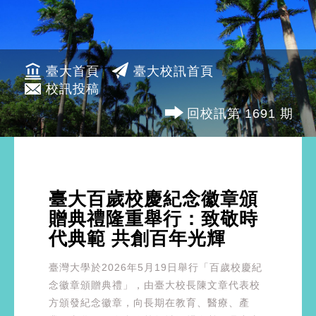
臺大首頁
臺大校訊首頁
校訊投稿
回校訊第 1691 期
臺大百歲校慶紀念徽章頒
贈典禮隆重舉行：致敬時
代典範 共創百年光輝
臺灣大學於2026年5月19日舉行「百歲校慶紀
念徽章頒贈典禮」，由臺大校長陳文章代表校
方頒發紀念徽章，向長期在教育、醫療、產