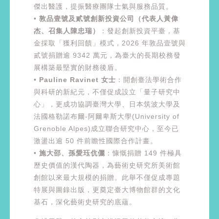
傑出醫護，提振醫療團隊士氣與服務品質。
•
敦品壹號及貳號創新投資公司（代表人黃偉
杰、召集人陳忠瑞）
：發起創新投資平臺，基
金採取「獲利回饋」模式，2026 年敦品壹號與
貳號捐贈逾 9342 萬元，為臺大的長期校務發
展構築最堅實的財務後盾。
•
Pauline Ravinet 女士
：開創臺法學術合作
與科研的新紀元，不僅促成設立「量子研究中
心」，更成功協調臺灣大學、日本筑波大學及
法國格勒諾布爾-阿爾卑斯大學(University of
Grenoble Alpes)成立聯合研究中心，至今已
激盪出逾 50 件前瞻性國際合作計畫。
•
施大邵、孫愛珏伉儷
：慷慨捐贈 149 件極具
歷史價值的漢代陶器，為藝術史研究所美術館
創館以來最大規模的捐贈。此舉不僅促成專題
特展與圖錄出版，更奠定臺大博物館群的文化
基石，深化藝術史研究的底蘊。