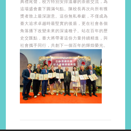
典禮尾聲，校方特別安排溫馨的茶敘交流，為
這場盛會畫下圓滿句點。陳校長再次向所有獲
獎者致上最深謝意。這份無私奉獻，不僅成為
臺大追求卓越時最堅實的後盾，更在社會各個
角落播下改變未來的深遠種子。站在百年的歷
史交匯點，臺大將帶著這份力量持續精進，與
社會攜手同行，共創下一個百年的輝煌榮光。