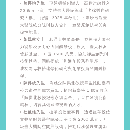
•
曾再抱先生
：亨通機械創辦人，高瞻遠矚投入
20 億元巨資，支持臺大醫院興建「尖端醫療研
究大樓」（預計 2028 年啟用）；期盼透過臺
大醫院總分院與校方合作，激發原創技術與突
破性能量。
•
黃翠慧女士
：和通創投董事長，發揮強大號召
力凝聚校友向心力回饋母校，投入「臺大校友
管顧基金」 1 億 1500 萬元，協助師生創業與
技術轉移。同時促成「和通創投系列講座」，
成功為母校搭建學術研究與創業投資的關鍵橋
樑。
•
陳科成先生
：為感念陳拱北教授畢生推動臺灣
公共衛生的偉大貢獻，捐贈新臺幣 1 億元設立
「陳拱北教授紀念永續基金」，旨在延續公衛
精神，培育具備國際視野的人才。
•
杜俊雄先生
：復華投信董事長，透過復華投信
實物捐贈與醫學院發展基金逾 2000 萬元，升
級臺大醫院空間與設備，推動院務發展並獎勵