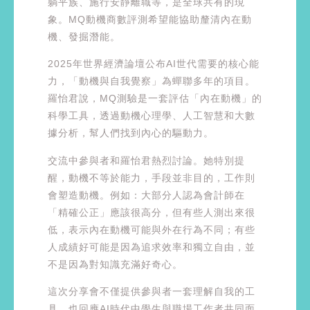
躺平族、施行安靜離職等，是全球共有的現
象。MQ動機商數評測希望能協助釐清內在動
機、發掘潛能。
2025年世界經濟論壇公布AI世代需要的核心能
力，「動機與自我覺察」為蟬聯多年的項目。
羅怡君說，MQ測驗是一套評估「內在動機」的
科學工具，透過動機心理學、人工智慧和大數
據分析，幫人們找到內心的驅動力。
交流中參與者和羅怡君熱烈討論。她特別提
醒，動機不等於能力，手段並非目的，工作則
會塑造動機。例如：大部分人認為會計師在
「精確公正」應該很高分，但有些人測出來很
低，表示內在動機可能與外在行為不同；有些
人成績好可能是因為追求效率和獨立自由，並
不是因為對知識充滿好奇心。
這次分享會不僅提供參與者一套理解自我的工
具，也回應AI時代中學生與職場工作者共同面