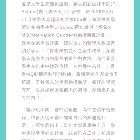
還是大學生都難免迷惘。臺大創新設計學院(D-
School)與《親子天下》合作，於2026年5月
11日在臺大卓越研究大樓505室，邀請探索學
習計畫的學生與D-School同仁參與「探索X
MQ(Motivation Quotient)動機商數評測」。
身兼探索學習計畫「總探長」的醫學系教授黃
韻如表示：「探索學習並不是放牛吃草，探索
學習是臺大自由學風的延伸與實踐。我們看見
學生在自由中找到目標、在挑戰中茁壯。」透
過MQ動機商數評測教練、親職溝通作家羅怡君
解說，了解個人的學習動機類型、偏好的學習
方式，以及如何激發個人的潛能，挖掘更多面
向的自己。
「國小玩不夠、國中沒睡飽、高中在寫學習歷
程，很多人從來都不知道自己的興趣是什
麼。」羅怡君指出，近年大學延畢率上升、學
生還沒準備好出社會，或者已在工作，卻想當