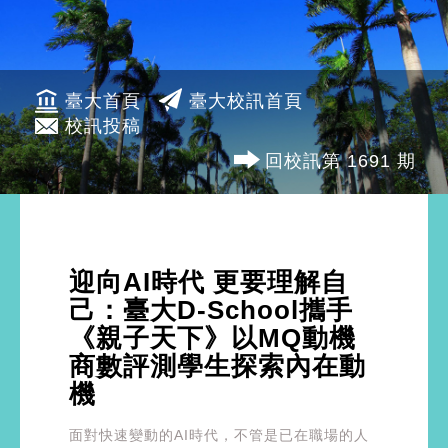
臺大首頁
臺大校訊首頁
校訊投稿
回校訊第 1691 期
迎向AI時代 更要理解自
己：臺大D-School攜手
《親子天下》以MQ動機
商數評測學生探索內在動
機
面對快速變動的AI時代，不管是已在職場的人