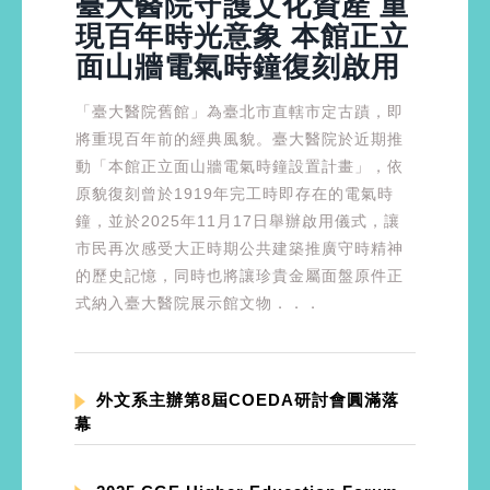
臺大醫院守護文化資產 重
現百年時光意象 本館正立
面山牆電氣時鐘復刻啟用
「臺大醫院舊館」為臺北市直轄市定古蹟，即
將重現百年前的經典風貌。臺大醫院於近期推
動「本館正立面山牆電氣時鐘設置計畫」，依
原貌復刻曾於1919年完工時即存在的電氣時
鐘，並於2025年11月17日舉辦啟用儀式，讓
市民再次感受大正時期公共建築推廣守時精神
的歷史記憶，同時也將讓珍貴金屬面盤原件正
式納入臺大醫院展示館文物．．．
外文系主辦第8屆COEDA研討會圓滿落
幕