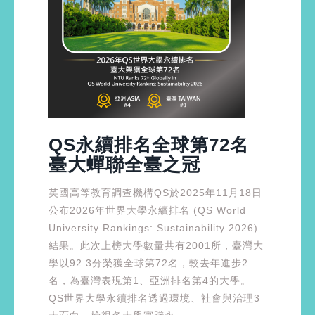
QS永續排名全球第72名
臺大蟬聯全臺之冠
英國高等教育調查機構QS於2025年11月18日
公布2026年世界大學永續排名 (QS World
University Rankings: Sustainability 2026)
結果。此次上榜大學數量共有2001所，臺灣大
學以92.3分榮獲全球第72名，較去年進步2
名，為臺灣表現第1、亞洲排名第4的大學。
QS世界大學永續排名透過環境、社會與治理3