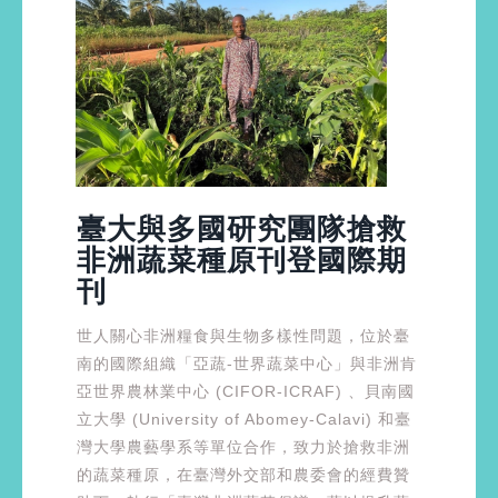
臺大與多國研究團隊搶救
非洲蔬菜種原刊登國際期
刊
世人關心非洲糧食與生物多樣性問題，位於臺
南的國際組織「亞蔬-世界蔬菜中心」與非洲肯
亞世界農林業中心 (CIFOR-ICRAF) 、貝南國
立大學 (University of Abomey-Calavi) 和臺
灣大學農藝學系等單位合作，致力於搶救非洲
的蔬菜種原，在臺灣外交部和農委會的經費贊