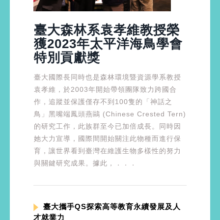
臺大森林系袁孝維教授榮
獲2023年太平洋海鳥學會
特別貢獻獎
臺大國際長同時也是森林環境暨資源學系教授
袁孝維，於2003年開始帶領團隊致力跨國合
作，追蹤並保護僅存不到100隻的「神話之
鳥」黑嘴端鳳頭燕鷗 (Chinese Crested Tern)
的研究工作，此族群至今已加倍成長。同時因
她大力宣導，國際間開始關注此物種而進行保
育，讓世界看到臺灣在維護生物多樣性的努力
與關鍵研究成果。據此，．．．
臺大攜手QS探索高等教育永續發展及人
才就業力