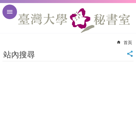
跳到主要內容區塊
進
階
搜
尋
首頁
回
首
站內搜尋
頁
臺
大
首
頁
臺
大
校
訊
English
網
站