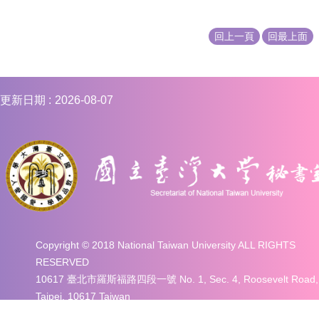
編
行
回上一頁
回最上面
政
會
議
校
更新日期
2026-08-07
務
會
議
校
務
發
展
規
劃
Copyright © 2018 National Taiwan University ALL RIGHTS
委
RESERVED
員
10617 臺北市羅斯福路四段一號 No. 1, Sec. 4, Roosevelt Road,
會
Taipei, 10617 Taiwan
TEL：+886-2-3366-2037 Fax：+886-2-2362-9997、+886-2-
綜