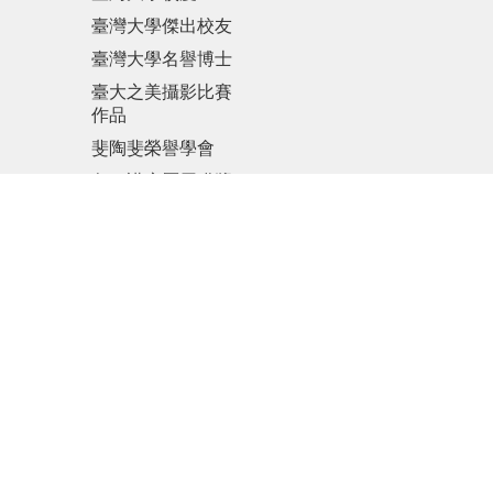
臺灣大學傑出校友
臺灣大學名譽博士
臺大之美攝影比賽
作品
斐陶斐榮譽學會
各項講座歷屆獲獎
名單
傑出人才發展基金
會
更新日期
2026-08-05