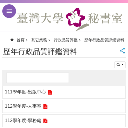
跳到主要內容區塊
進
階
搜
尋
首頁
其它業務
行政品質評鑑
歷年行政品質評鑑資料
回
首
歷年行政品質評鑑資料
頁
臺
大
首
頁
臺
111學年度-出版中心
大
校
訊
112學年度-人事室
English
網
112學年度-學務處
站