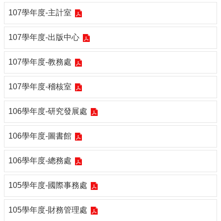
編
107學年度-主計室
行
政
107學年度-出版中心
會
議
107學年度-教務處
校
務
107學年度-稽核室
會
議
106學年度-研究發展處
校
務
106學年度-圖書館
發
展
規
106學年度-總務處
劃
委
105學年度-國際事務處
員
會
105學年度-財務管理處
綜