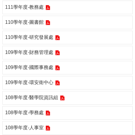
導
111學年度-教務處
覽
常
110學年度-圖書館
見
問
110學年度-研究發展處
答
關
109學年度-財務管理處
於
秘
109學年度-國際事務處
書
室
109學年度-環安衛中心
服
務
108學年度-醫學院資訊組
團
隊
108學年度-學務處
法
規
108學年度-人事室
彙