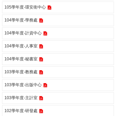
合
105學年度-環安衛中心
會
議
104學年度-學務處
紀
錄
搜
104學年度-計資中心
尋
104學年度-人事室
其
它
業
104學年度-秘書室
務
103學年度-教務處
相
關
活
103學年度-出版中心
動
103學年度-主計室
102學年度-研發處