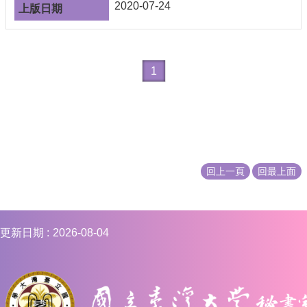
編
2020-07-24
行
政
會
議
1
校
務
會
議
校
回上一頁
回最上面
務
發
展
規
更新日期
2026-08-04
劃
委
員
會
綜