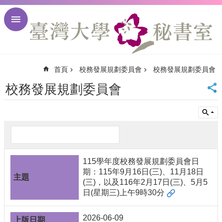
跳到主要內容區塊
進
階
搜
尋
首頁
校務發展規劃委員會
校務發展規劃委員會
回
首
校務發展規劃委員會
頁
臺
大
首
頁
臺
115學年度校務發展規劃委員會日
大
期：115年9月16日(三)、11月18日
校
(三)，以及116年2月17日(三)、5月5
訊
日(星期三)上午9時30分
English
網
2026-06-09
站