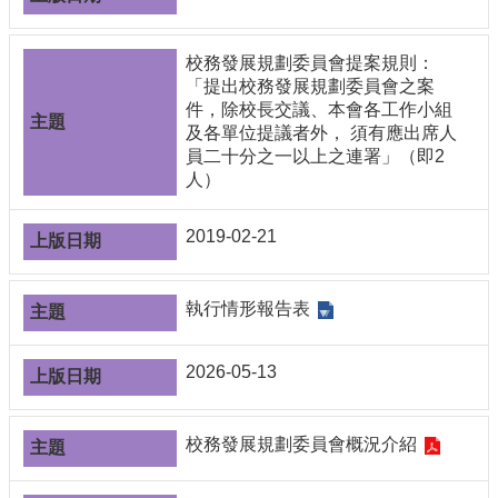
導
覽
校務發展規劃委員會提案規則：
常
「提出校務發展規劃委員會之案
見
件，除校長交議、本會各工作小組
問
及各單位提議者外， 須有應出席人
答
員二十分之一以上之連署」（即2
人）
關
於
秘
2019-02-21
書
室
執行情形報告表
服
務
團
2026-05-13
隊
法
校務發展規劃委員會概況介紹
規
彙