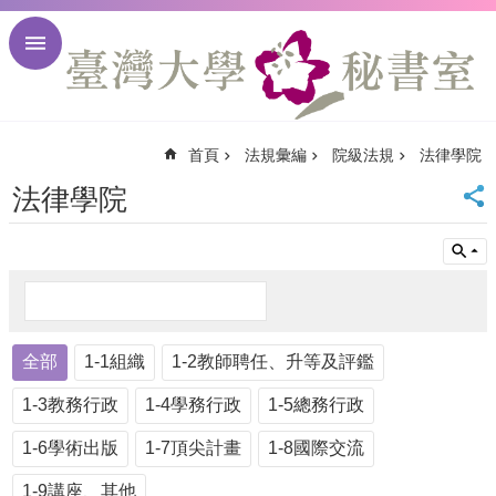
跳到主要內容區塊
進
階
搜
尋
首頁
法規彙編
院級法規
法律學院
回
首
法律學院
頁
臺
大
首
頁
臺
全部
大
1-1組織
1-2教師聘任、升等及評鑑
校
1-3教務行政
1-4學務行政
1-5總務行政
訊
English
1-6學術出版
1-7頂尖計畫
1-8國際交流
網
站
1-9講座、其他