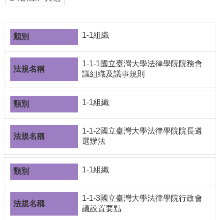
導
覽
常
1-1組織
見
問
答
1-1-1國立臺灣大學法律學院院務會
議組織及議事規則
關
於
秘
1-1組織
書
室
1-1-2國立臺灣大學法律學院院長遴
服
選辦法
務
團
1-1組織
隊
法
1-1-3國立臺灣大學法律學院行政會
規
議設置要點
彙