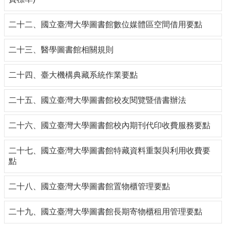
合
會
二十二、國立臺灣大學圖書館數位媒體區空間借用要點
議
紀
二十三、醫學圖書館相關規則
錄
搜
尋
二十四、臺大機構典藏系統作業要點
其
二十五、國立臺灣大學圖書館校友閱覽暨借書辦法
它
業
務
二十六、國立臺灣大學圖書館校內期刊代印收費服務要點
相
二十七、國立臺灣大學圖書館特藏資料重製與利用收費要
關
點
活
動
二十八、國立臺灣大學圖書館置物櫃管理要點
二十九、國立臺灣大學圖書館長期寄物櫃租用管理要點