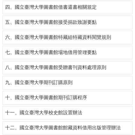
導
四、國立臺灣大學圖書館借書還書相關規定
覽
常
五、國立臺灣大學圖書館接受捐款致謝要點
見
問
六、國立臺灣大學圖書館特藏組特藏資料閱覽規則
答
關
七、國立臺灣大學圖書館場地借用管理要點
於
秘
八、國立臺灣大學圖書館受贈書刊資料處理原則
書
室
九、國立臺灣大學期刊訂購原則
服
務
十、國立臺灣大學圖書館期刊訂購程序
團
隊
十一、國立臺灣大學校史館設置辦法
法
規
十二、國立臺灣大學圖書館館藏資料借用出版管理辦法
彙