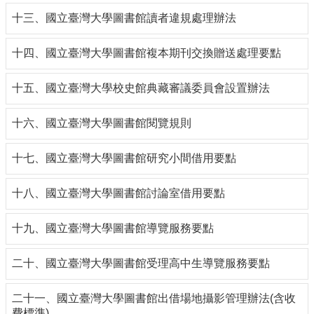
編
十三、國立臺灣大學圖書館讀者違規處理辦法
行
政
十四、國立臺灣大學圖書館複本期刊交換贈送處理要點
會
議
十五、國立臺灣大學校史館典藏審議委員會設置辦法
校
務
十六、國立臺灣大學圖書館閱覽規則
會
議
十七、國立臺灣大學圖書館研究小間借用要點
校
務
十八、國立臺灣大學圖書館討論室借用要點
發
展
規
十九、國立臺灣大學圖書館導覽服務要點
劃
委
二十、國立臺灣大學圖書館受理高中生導覽服務要點
員
會
二十一、國立臺灣大學圖書館出借場地攝影管理辦法(含收
綜
費標準)