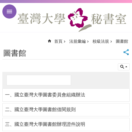
跳到主要內容區塊
進
階
搜
尋
首頁
法規彙編
校級法規
圖書館
回
首
圖書館
頁
臺
大
首
頁
臺
一、國立臺灣大學圖書委員會組織辦法
大
校
訊
二、國立臺灣大學圖書館借閱規則
English
網
三、國立臺灣大學圖書館辦理證件說明
站